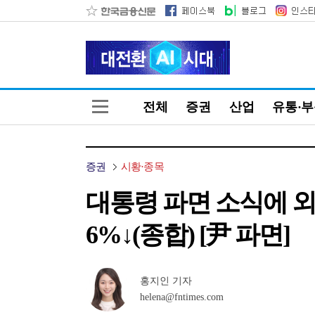
전체
증권
산업
유통·
증권
시황·종목
대통령 파면 소식에 외
6%↓(종합) [尹 파면]
홍지인 기자
helena@fntimes.com