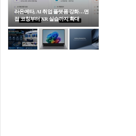
라온메타, AI 취업 플랫폼 강화…면
접 코칭부터 XR 실습까지 확대