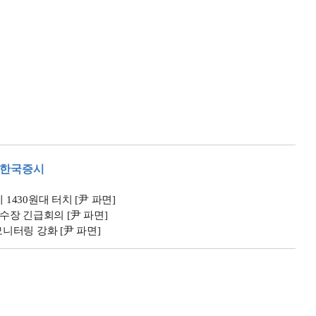
#한국증시
 1430원대 터치 [尹 파면]
장 긴급회의 [尹 파면]
터링 강화 [尹 파면]