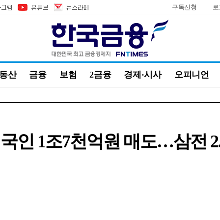
구독신청
로
부동산
금융
보험
2금융
경제·시사
오피니언
국인 1조7천억원 매도…삼전 2