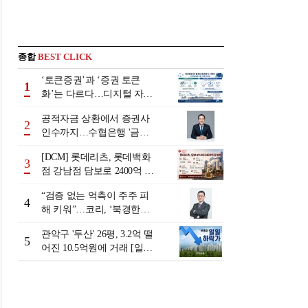
종합
BEST CLICK
‘토큰증권’과 ‘증권 토큰
1
화’는 다르다…디지털 자본
시장 다음 단계는
공적자금 상환에서 증권사
2
인수까지…수협은행 '금융
그룹화' 25년 여정 [수협은
[DCM] 롯데리츠, 롯데백화
행 금융그룹의 꿈①]
3
점 강남점 담보로 2400억 조
달…단기채 차환
“검증 없는 억측이 주주 피
4
해 키워”…코리, ‘북경한미
미수채권 논란’ 정면 반박
관악구 '두산' 26평, 3.2억 떨
5
어진 10.5억원에 거래 [일일
하락가]