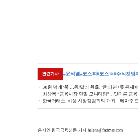
#윤석열
#코스피
#코스닥
#주식전망
관련기사
30원 넘게 '뚝'…원/달러 환율, '尹 파면+美 관세'에
최상목 “금융시장 면밀 모니터링”…잇따른 금융수
한국거래소, 비상 시장점검회의 개최…테마주 모니
홍지인 한국금융신문 기자 helena@fntimes.com