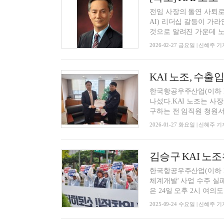
전임 사장의 돌연 사퇴로
AI) 리더십 갈등이 가
것으로 알려진 가운데 노조
2026-02-27 금요일 | 신혜주 기
KAI 노조, 수
한국항공우주산업(이하 
나섰다.KAI 노조는 사
구하는 전 임직원 청원서를
2026-01-27 화요일 | 신혜주 기
한국항공우주산업(이하 KA
체계개발' 사업 수주 실
은 24일 오후 2시 여의도 
2025-09-24 수요일 | 신혜주 기