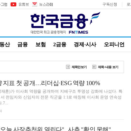
구독신청
로
부동산
금융
보험
2금융
경제·시사
오피니언
제목만보기
제목+내용 보기
량 지표 첫 공개…리더십·ESG 역량 100%
정재훈)가 이사회 역량을 공개하며 지배구조 투명성 강화에 나섰다. 특
서 전임자와 신임자의 전문 직군을 1:1로 매칭해 이사회 운영 연속성
7...
자
 "오늘 사장추천위 열린다"...사측 "확인 못해"