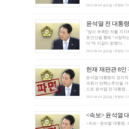
2025-04-04 금요일 | 주현태 기
윤석열 전 대통령
“많이 부족한 저를 지지해주고 응
호인단을 통해 “사랑하는
다”며 이같이 밝혔다...
2025-04-04 금요일 | 주현태 기
헌재 재판관 8인 
윤석열 대통령의 정치적 운
국회가 탄핵소추안을 가결한 지 111일이다. 헌법재
으로 윤석열 전 대통령...
2025-04-04 금요일 | 주현태 기
<속보> 윤석열 대
<속보> 윤석열 대통령, 