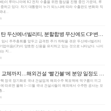
)이 루마니아에 K2 전차 수출을 위한 협상을 진행 중인 가운데, 루
중하고 있다. 차기 대통령이 누가 되느냐에 따라 수출판도 변화와 직
내...
자
[DCM] 원전 열풍 탄 두산에너빌리티, 분할합병 무산에도 CP 변함없이 '양호'
련 임시 주주총회를 앞두고 급격한 주가 하락을 겪은 두산에너빌리티
 기업어음(CP)이 양호한 신용을 유지하고 있는 것으로 나타났다. 나이
 지...
자
탄핵에 美 대통령 교체까지…해외건설 ‘빨간불’에 분양 일정도 ‘고민’
탄핵 정국 장기화로 국내 건설업계 해외수주 목표액에 먹구름이 끼고
...
자