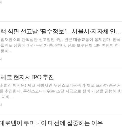
자
윤석열 대통령 탄핵 심판 선고날 ‘필수정보’…서울시·지자체 안전대책 살펴보니
법재판소의 탄핵심판 선고일인 4일, 인근 대중교통이 통제된다. 안국
철역도 상황에 따라 무정차 통과한다. 진보·보수단체 10만여명이 한
이...
자
체코 현지서 IPO 추진
 회장 박지원) 체코 자회사인 두산스코다파워가 체코 프라하 증권거
)를 추진한다. 두산스코다파워는 조달 자금으로 설비 개선을 진행해 향
대비...
자
' 현대로템이 루마니아 대선에 집중하는 이유