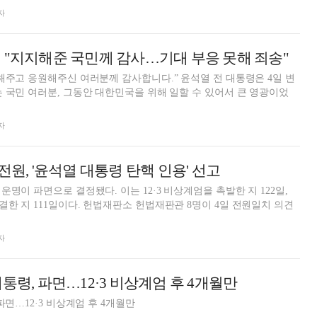
자
 "지지해준 국민께 감사…기대 부응 못해 죄송"
원해주신 여러분께 감사합니다.” 윤석열 전 대통령은 4일 변
 국민 여러분, 그동안 대한민국을 위해 일할 수 있어서 큰 영광이었
자
전원, '윤석열 대통령 탄핵 인용' 선고
명이 파면으로 결정됐다. 이는 12·3 비상계엄을 촉발한 지 122일,
판소 헌법재판관 8명이 4일 전원일치 의견
자
통령, 파면…12·3 비상계엄 후 4개월만
파면…12·3 비상계엄 후 4개월만