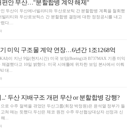
개편안 무산…"분할합병 계약 해제"
중인 두산이 두산에너빌리티와 두산로보틱 간 분할합병 계획을 철회했
에너빌리티와 두산로보틱스 간 분할합병 결정에 대한 정정공시를 내고
다....
자
객기 미익 구조물 계약 연장…6년간 1조1268억
)이 지난 9일(현지시간) 미국 보잉(Boeing)과 B737MAX 기종 미익
 체결했다고 10일 밝혔다. 미국 시애틀에 위차한 보잉 본사에서 이뤄
 대...
자
...' 두산 지배구조 개편 무산 or 분할합병 강행?
으로 수주 절벽을 겪었던 두산그룹(회장 박정원)은 윤석열 정부가 들
고쳐 매는 듯했다.두산은 체코 원전 수주 우선협상대상자 선정과 신
해...
자