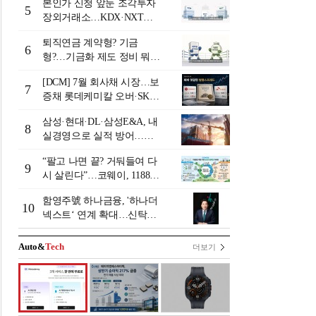
본인가 신청 앞둔 조각투자
5
장외거래소…KDX·NXT컨
소 막판 점검 ‘분주’
퇴직연금 계약형? 기금
6
형?…기금화 제도 정비 뭐길
래 [기금형 퇴직연금 추진
[DCM] 7월 회사채 시장…보
(상)]
7
증채 롯데케미칼 오버·SK에
코플랜트 언더 [7월 리뷰①]
삼성·현대·DL·삼성E&A, 내
8
실경영으로 실적 방어…미
래 먹거리 경쟁 본격화
“팔고 나면 끝? 거둬들여 다
9
시 살린다”…코웨이, 1188만
계정 업고 ESG 밸류업
함영주號 하나금융, '하나더
10
넥스트‘ 연계 확대…신탁수
수료 2배 증가 효과 [금융 시
니어 비즈니스 돋보기]
Auto&
Tech
더보기