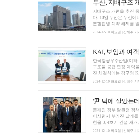
두산, 지배구조 
지배구조 개편을 추진 
다. 10일 두산은 두산
분할합병 계약 해제를 알렸
2024-12-10 화요일 | 신혜주 기
KAI, 보잉과 여
한국항공우주산업(이하 KAI
구조물 공급 연장 계약을
진 체결식에는 강구영 KAI
2024-12-10 화요일 | 신혜주 기
'尹 덕에 살았는데
문재인 정부 탈원전 정책
어서면서 부러진 날개를 
한울 3, 4호기 건설 재개, 
2024-12-10 화요일 | 신혜주 기