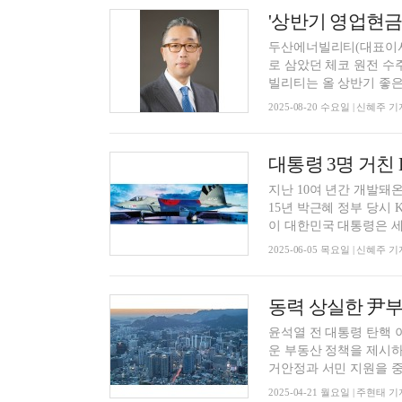
두산에너빌리티(대표이사
로 삼았던 체코 원전 수
빌리티는 올 상반기 좋은 
2025-08-20 수요일 | 신혜주 기
대통령 3명 거친 
지난 10여 년간 개발돼온
15년 박근혜 정부 당시 
이 대한민국 대통령은 세 
2025-06-05 목요일 | 신혜주 기
윤석열 전 대통령 탄핵 
운 부동산 정책을 제시하
거안정과 서민 지원을 중심
2025-04-21 월요일 | 주현태 기