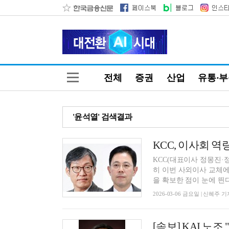
전체
증권
산업
유통·
'윤석열' 검색결과
KCC, 이사회 역
KCC(대표이사 정몽진·
히 이번 사외이사 교체에
을 확보한 점이 눈에 띈다.
2026-03-06 금요일 | 신혜주 기
[속보] KAI 노조