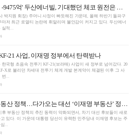
'상반기 영업현금 -9475억' 두산에너빌, 기대했던 체코 원전은 불안요인으로
 박지원 회장) 주머니 사정이 빠듯해진 가운데, 올해 하반기 돌파구
주마저 최근 로열티 논란에 휘말리며 불안감이 커지고 있다. 두산에너
실적...
자
KF-21 사업, 이재명 정부에서 탄력받나
 한국형 초음속 전투기 KF-21(보라매) 사업이 새 정부로 넘어갔다. 20
KF-X로 불리던 차세대 전투기 체계 개발 본계약이 체결된 이후 그 사
번...
자
동력 상실한 尹부동산 정책…다가오는 대선 ‘이재명 부동산’ 정책은?
이후 부동산 정책의 추진 동력이 약화되면서, 차기 대선 후보들이 새로
고 있다. 이 가운데 대통령 당선이 유력한 민주당내 이재명 후보는 주
...
자