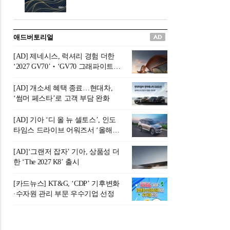
버려야 하는 곳'이라 묘사했다.
원칙으로 서다』를 펴냈다.정
오늘날 많은 이가 은퇴를 지옥
통 관료 출신으로 한국 금융의
이라 부르며 절망하지만, 김경
주요 변곡점마다 중요한 역할
애드버토리얼
록 고문은 새로운 시각을 제시
을 하고 금융 경영인으로서 큰
한다. 은퇴 후 60대를 전후한 1
족적을 남긴 김 전 회장이 후배
[AD] 제네시스, 럭셔리 경험 더한
0년의 과도기는 지옥이 아니라
세대에게 전하는 삶의 조언을
‘2027 GV70’‧‘GV70 그래파이트’
정화와 성장의 공간인 ‘은퇴연
담은 인생 노트다.『물처럼 흐
출시
옥(Purgatory)’이라는 것이다.
르고 원칙으로 서다』는 단순
[AD] 개소세 혜택 종료…현대차,
연옥은 고통스럽지만 끝이 있
한 자서전을 넘어, 실패를 두려
‘썸머 페스타’로 고객 부담 완화
으며, 준비를 통해 천국으로 나
워하지 않는 용기와 자신에 대
아갈 수 있는 희망의 장소라고
한 믿음이 어떻게 삶을 풍요롭
[AD] 기아 ‘디 올 뉴 셀토스’, 인도
말한
게 만드는지를 보여주는 지혜
타임스 드라이브 어워즈서 ‘올해의
의 보고로 평가된다.김용환 전
SUV’ 선정
회장은 “인생의 목표가 크더라
[AD]‘그랜저 잡자’ 기아, 상품성 더
도 조급해하지 말고 작은 것부
한 ‘The 2027 K8’ 출시
터 하나 하나 성취해 나가
라”고 조언한다. 뼈아픈 실패
[카드뉴스] KT&G, ‘CDP’ 기후변화
조차 성공의 뼈대가 된다는 긍
·수자원 관리 부문 우수기업 선정
정적인 마음으로