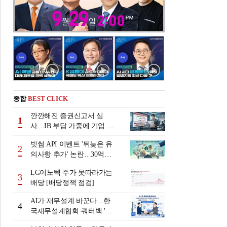
종합
BEST CLICK
깐깐해진 증권신고서 심
1
사…IB 부담 가중에 기업 자
금조달 '차질 우려'
빗썸 API 이벤트 '뒤늦은 유
2
의사항 추가' 논란…30억원
배상 조정 거부에 이용자 반
LG이노텍 주가 못따라가는
발
3
배당 [배당정책 점검]
AI가 재무설계 바꾼다…한
4
국재무설계협회·쿼터백 '베
러웰스'로 생태계 구축