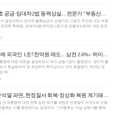
尹 탄핵에 270만호 공금·임대차2법 동력상실…전문가 "부동산시장 영향 미미할 것"
면이 결정되면서 정치적 불확실성이 걷혔지만 그동안 추진돼 오던 부동
·재건축 특례법, 임대차2법(계약갱신청구권·전월세상한제) 개정 등은
..
자
대통령 파면 소식에 외국인 1조7천억원 매도…삼전 2.6%↓·하이닉스 6%↓(종합) [尹 파면]
통령에 대한 파면을 결정하면서 국내 금융시장이 출렁였다. 정치적 불
슈가 현실화되며 장 초반부터 투자심리는 크게 흔들렸다. 하지만 장
해...
자
한국기자협회 “윤석열 파면, 헌정질서 회복·정상화 복원 계기돼야”
 전 대통령에 대한 탄핵 심판 청구를 재판관 전원일치 의견으로 인용
를 환영한다는 입장이다. 기자협회는 이날 성명서를 통해
.