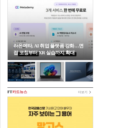
라온메타, AI 취업 플랫폼 강화…면
접 코칭부터 XR 실습까지 확대
FT
카드뉴스
더보기