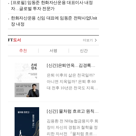
[프로필] 임동준 한화자산운용 대표이사 내정
자…글로벌 투자 전문가
한화자산운용 신임 대표에 임동준 전략사업Unit
장 내정
FT
도서
더보기
추천
서평
신간
[신간]은퇴연옥…김경록의 은퇴 후 삶의 나침반
은퇴 이후의 삶은 천국일까?
아니면 지옥일까? 은퇴 후 60
대 전후 10년은 천국도 지옥도
아닌 '연옥'이라 개념이 등장해
화제를 모으고 있다.투자 전문
가이자 은퇴연구소장으로서의
[신간] 물처럼 흐르고 원칙으로 서다…김용환의 통찰을 담다
은퇴 설계를 가이드해 온 김경
록 옵투스자산운용의 고문이
김용환 전 NH농협금융지주 회
신간 『은퇴연옥』을 내놓았
장이 자신의 경험과 철학을 정
다.단테는 지옥을 '모든 희망을
리한 자서전 『물처럼 흐르고