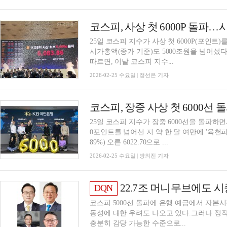
코스피, 사상 첫 6000P 돌파…
25일 코스피 지수가 사상 첫 6000P(포인트)
시가총액(종가 기준)도 5000조원을 넘어섰다
따르면, 이날 코스피 지수...
2026-02-25 수요일 | 정선은 기자
코스피, 장중 사상 첫 6000선 
25일 코스피 지수가 장중 6000선을 돌파하면
0포인트를 넘어선 지 약 한 달 여만에 '육천피'
89%) 오른 6022.70으로 ...
2026-02-25 수요일 | 방의진 기자
22.7조 머니무브에도 시중은행 '담담'···정진
DQN
코스피 5000선 돌파에 은행 예금에서 자
동성에 대한 우려도 나오고 있다.그러나 정
충분히 감당 가능한 수준으로...