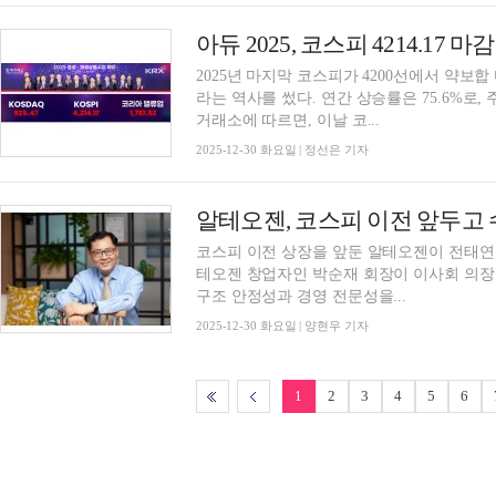
아듀 2025, 코스피 4214.17 
2025년 마지막 코스피가 4200선에서 약보합
라는 역사를 썼다. 연간 상승률은 75.6%로,
거래소에 따르면, 이날 코...
2025-12-30 화요일 | 정선은 기자
알테오젠, 코스피 이전 앞두고 
코스피 이전 상장을 앞둔 알테오젠이 전태연 
테오젠 창업자인 박순재 회장이 이사회 의
구조 안정성과 경영 전문성을...
2025-12-30 화요일 | 양현우 기자
1
2
3
4
5
6