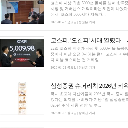
코스피 사상 최초 5000선 돌파를 넘어 한
시장 및 거버넌스 개혁이라는 제언이 나왔다
에서 '코스피 5000시대 지속가...
2026-01-23 금요일 | 정선은 기자
코스피, '오천피' 시대 열렸다…사
22일 코스피 지수가 사상 첫 5000선을 돌
중이다.이날 오전 9시31분 현재 코스피 지수는 
다.이날 코스피는 전 거래일...
2026-01-22 목요일 | 정선은 기자
국내 초고액 자산가들이 2026년 국내 증시
겠다는 의지를 내비쳤다.지난 4일 삼성증권이 자
026년 주식 시황 전망 및 투...
2026-01-05 월요일 | 방의진 기자