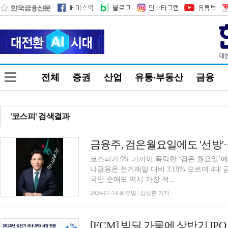
전체
증권
산업
유통·부동산
금융
'코스피' 검색결과
코스피가 9% 가까이 폭락한 ‘검은 월요일’
나금융은 전거래일 대비 3.19% 오르며 4대
국인 순매도 역시 가장 적...
2026-07-14 화요일 | 김성훈 기자