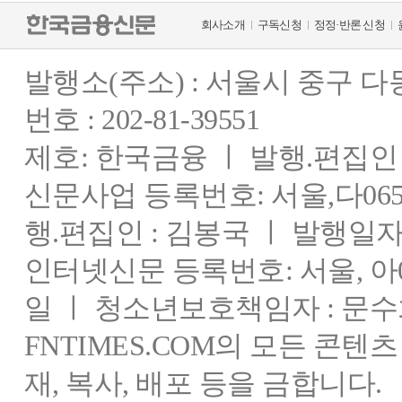
회사소개
구독신청
정정·반론 신청
발행소(주소) : 서울시 중구 
번호 : 202-81-39551
제호: 한국금융 ㅣ 발행.편집인 : 
신문사업 등록번호: 서울,다0655
행.편집인 : 김봉국 ㅣ 발행일자:
인터넷신문 등록번호: 서울, 아03
일 ㅣ 청소년보호책임자 : 문수
FNTIMES.COM의 모든 콘텐
재, 복사, 배포 등을 금합니다.