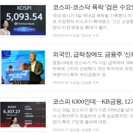
코스피-코스닥 폭락 '검은 수요
국내 증시가 4일 역대급 폭락을 기록했다.미
로 지정학적 리스크가 확대됐고, 그간 고공
된다.시장 변동성 확대가 불가...
2026-03-04 수요일 | 정선은 기자
중동사태로 코스피가 7% 이상 급락하며 58
하락에 그치며 선방했다.개인 투자자의 외면
덕분이다.특히 우리금융의 경...
2026-03-04 수요일 | 김성훈 기자
지난 26일 코스피가 종가 기준 6300선을
다.신한지주가 유일하게 소폭 상승했지만, 
었다.특히 17만원 돌파에 대한...
2026-02-27 금요일 | 김성훈 기자