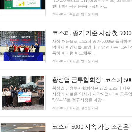
‘1Q 200 액티브 ETF(상장지수펀드)’의 총
했다.하나자산운용(대표이사...
2026-01-28 수요일 | 방의진 기자
사상 처음으로 코스피 종가 5000을 돌파하며 
넘어서며 강세를 보였다. 삼성전자는 ‘15만 전
록하며 대형 반도체주...
2026-01-27 화요일 | 방의진 기자
황성엽 금투협회장 "코스피 500
황성엽 금융투자협회장은 27일 코스피 지수가 
시장의 새로운 역사가 시작되었다"며 금투업
5,084.85로 정규시장을 마감...
2026-01-27 화요일 | 정선은 기자