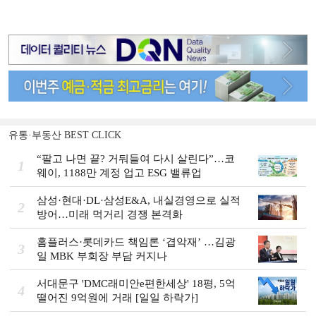
유통·부동산 BEST CLICK
“팔고 나면 끝? 거둬들여 다시 살린다”…코
1
웨이, 1188만 계정 업고 ESG 밸류업
삼성·현대·DL·삼성E&A, 내실경영으로 실적
2
방어…미래 먹거리 경쟁 본격화
홈플러스·롯데카드 책임론 ‘겹악재’ …김광
3
일 MBK 부회장 부담 커지나
서대문구 'DMC래미안e편한세상' 18평, 5억
4
떨어진 9억원에 거래 [일일 하락가]