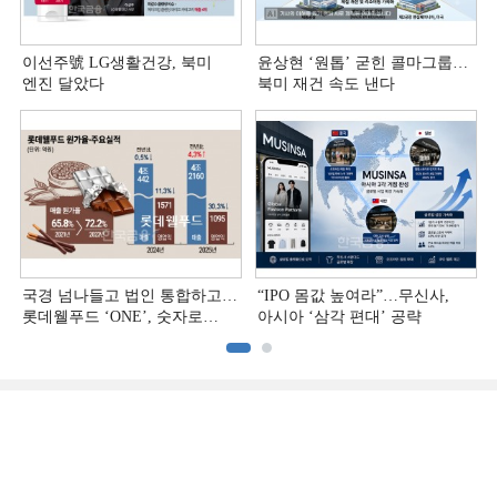
이선주號 LG생활건강, 북미
윤상현 ‘원톱ʼ 굳힌 콜마그룹…
엔진 달았다
북미 재건 속도 낸다
국경 넘나들고 법인 통합하고…
“IPO 몸값 높여라”…무신사,
롯데웰푸드 ‘ONE’, 숫자로
아시아 ‘삼각 편대’ 공략
증명하다