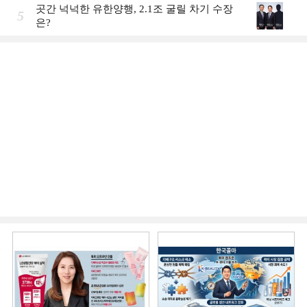
곳간 넉넉한 유한양행, 2.1조 굴릴 차기 수장
5
은?