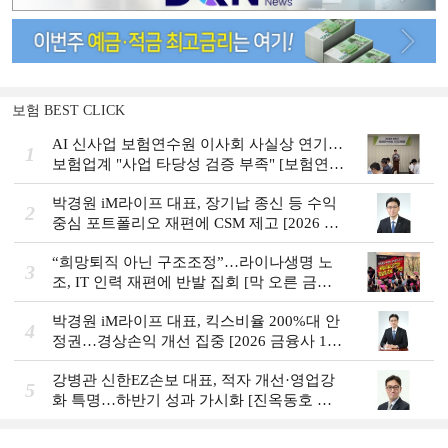
보험 BEST CLICK
AI 신사업 보험연수원 이사회 사실상 연기…
1
보험업계 "사업 타당성 검증 부족" [보험연수
원 AI사업 논란]
박경원 iM라이프 대표, 장기납 종신 등 수익
2
중심 포트폴리오 재편에 CSM 제고 [2026 금
융사 상반기 실적]
“희망퇴직 아닌 구조조정”…라이나생명 노
3
조, IT 인력 재편에 반발 집회 [막 오른 금융
권 하투(夏鬪)]
박경원 iM라이프 대표, 킥스비율 200%대 안
4
정권…경상손익 개선 집중 [2026 금융사 1분
기 실적]
강병관 신한EZ손보 대표, 적자 개선·영업강
5
화 특명…하반기 성과 가시화 [진옥동호 신
한금융, 부스트업 점검]