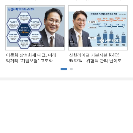
다변화ʼ [손보사 일반보험 전략
다변화 [손보사 일반보험 전략
(3)]
(2)]
이문화 삼성화재 대표, 미래
신한라이프 기본자본 K-ICS
먹거리 ‘기업보험’ 고도화
95.93%…위험액 관리 난이도
[손보사 일반보험 전략 (1)]
상승 [보험사 기본자본 점검]