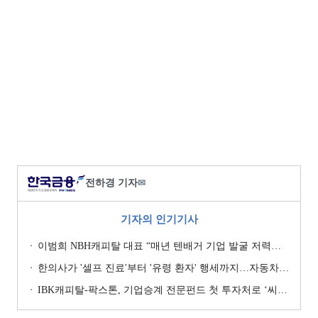
전하경 기자
✉
기자의 인기기사
이범희 NBH캐피탈 대표 “매년 텐배거 기업 발굴 저력…올해 ROE 20% 목표”
한의사가 '셀프 진료'부터 '유령 환자' 행세까지…자동차보험 악용 심각 [경상환자 8주룰 도입 초읽기]
IBK캐피탈-팍스톤, 기업승계 전문펀드 첫 투자처로 ‘씨엠디기술단’ 낙점 [캐피탈사 돋보기]