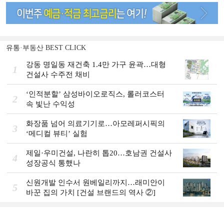
유통·부동산 BEST CLICK
강동 명일동 재건축 1.4만 가구 윤곽…대형
1
건설사 수주전 채비
‘인적분할’ 삼성바이오로직스, 롤러코스터
2
속 빛난 수익성
화장품 넘어 의료기기로…아모레퍼시픽의
3
‘메디컬 뷰티’ 실험
제일·우미건설, 나란히 톱20…호남권 건설사
4
성장공식 통했나
신원개발 인수서 원베일리까지…래미안이
5
바꾼 집의 가치 [건설 브랜드의 역사 ②]