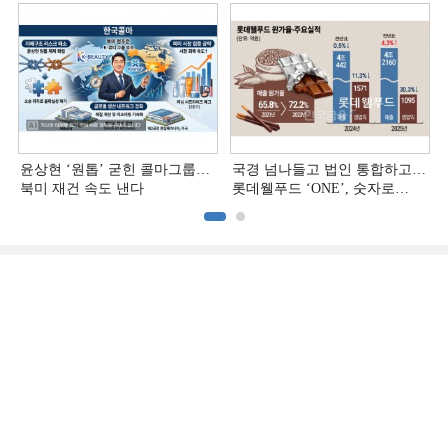
윤상현 ‘원톱ʼ 굳힌 콜마그룹…
국경 넘나들고 법인 통합하고…
북미 재건 속도 낸다
롯데웰푸드 ‘ONE’, 숫자로
증명하다