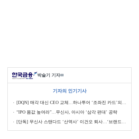
박슬기 기자
✉
기자의 인기기사
[DQN] 매각 대신 CEO 교체…하나투어 ‘조좌진 카드’의 속내 [Z-스코어 기업가치 바로보기]
“IPO 몸값 높여라”…무신사, 아시아 ‘삼각 편대’ 공략
[단독] 무신사 스탠다드 ‘산역사’ 이건오 퇴사…‘브랜드 정체성’ 전환점 맞나