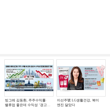
빙그레 김동환, 주주수익률·
이선주號 LG생활건강, 북미
밸류업 좋은데 수익성 ‘경고등ʼ
엔진 달았다
[정답은 TSR]