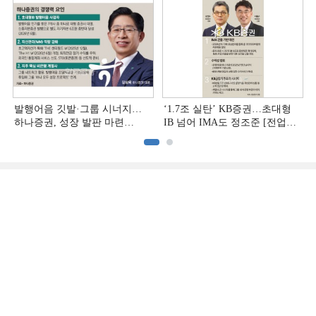
발행어음 깃발·그룹 시너지…
‘1.7조 실탄’ KB증권…초대형
하나증권, 성장 발판 마련
IB 넘어 IMA도 정조준 [전업계
[전업계 추격하는 은행계
추격하는 은행계 증권사 (2)]
증권사 (3)]