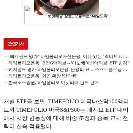
관련기사
‘헤지펀드 명가’ 타임폴리오자산운용, 이유 있는 ‘액티브 ETF’ 고집
타임폴리오운용 "BBIG액티브→'이노베이션액티브' ETF 변경"
헤지펀드 명가 타임폴리오운용 '운용의 묘'…소프트클로징 임박
타임폴리오운용, 외연 확장 '연착륙'
한국포스증권, 타임폴리오 마켓리더 펀드 판매
개별 ETF를 보면, TIMEFOLIO 미국나스닥100액티
브와 TIMEFOLIO 미국S&P500는 패시브 ETF 대비
해서 시장 변동성에 대해 비중 조정과 종목 교체 전
략이 신속 적용됐다.