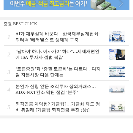
증권 BEST CLICK
AI가 재무설계 바꾼다…한국재무설계협회·
1
쿼터백 '베러웰스'로 생태계 구축
"남아야 하나, 이사가야 하나"…세제개편안
2
에 ISA 투자자 셈법 복잡
‘토큰증권’과 ‘증권 토큰화’는 다르다…디지
3
털 자본시장 다음 단계는
본인가 신청 앞둔 조각투자 장외거래소…
4
KDX·NXT컨소 막판 점검 ‘분주’
퇴직연금 계약형? 기금형?…기금화 제도 정
5
비 뭐길래 [기금형 퇴직연금 추진 (상)]