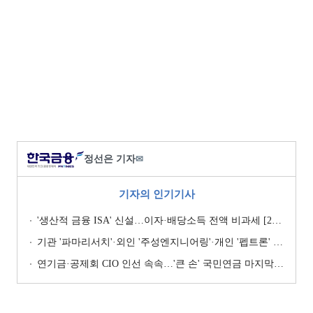
정선은 기자
✉
기자의 인기기사
'생산적 금융 ISA' 신설…이자·배당소득 전액 비과세 [2026 세제개편안]
기관 '파마리서치'·외인 '주성엔지니어링'·개인 '펩트론' 1위 [주간 코스닥 순매수- 2026년 7월27일~7월31일]
연기금·공제회 CIO 인선 속속…'큰 손' 국민연금 마지막 타자