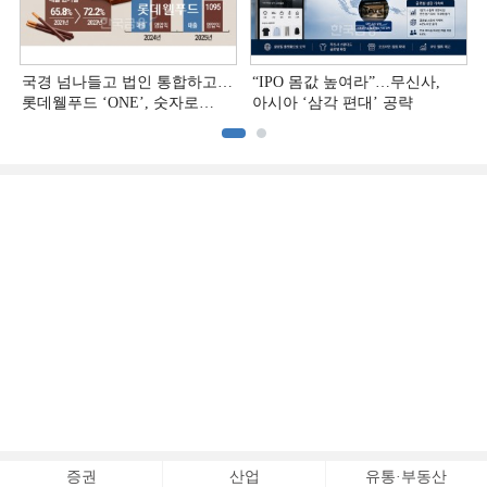
국경 넘나들고 법인 통합하고…
“IPO 몸값 높여라”…무신사,
롯데웰푸드 ‘ONE’, 숫자로
아시아 ‘삼각 편대’ 공략
증명하다
증권
산업
유통·부동산