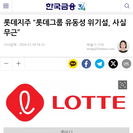
롯데지주 “롯데그룹 유동성 위기설, 사실
무근”
기사입력 : 2024-11-18 16:12
박슬기 기자
seulgi@fntimes.com
롯데 CI