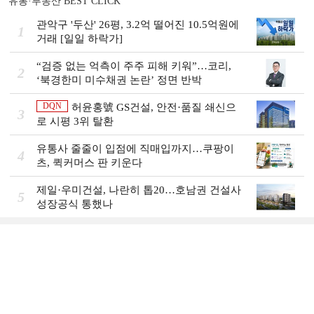
유통·부동산 BEST CLICK
관악구 '두산' 26평, 3.2억 떨어진 10.5억원에
1
거래 [일일 하락가]
“검증 없는 억측이 주주 피해 키워”…코리,
2
‘북경한미 미수채권 논란’ 정면 반박
DQN
허윤홍號 GS건설, 안전·품질 쇄신으
3
로 시평 3위 탈환
유통사 줄줄이 입점에 직매입까지…쿠팡이
4
츠, 퀵커머스 판 키운다
제일·우미건설, 나란히 톱20…호남권 건설사
5
성장공식 통했나