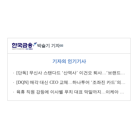
박슬기 기자
✉
기자의 인기기사
[단독] 무신사 스탠다드 ‘산역사’ 이건오 퇴사…‘브랜드 정체성’ 전환점 맞나
[DQN] 매각 대신 CEO 교체…하나투어 ‘조좌진 카드’의 속내 [Z-스코어 기업가치 바로보기]
육휴 직원 강등에 이사벨 푸치 대표 막말까지…이케아 코리아“사실과 달라”