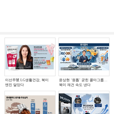
이선주號 LG생활건강, 북미
윤상현 ‘원톱ʼ 굳힌 콜마그룹…
엔진 달았다
북미 재건 속도 낸다