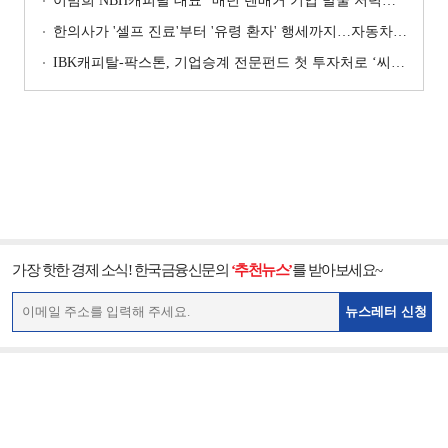
이범희 NBH캐피탈 대표 “매년 텐배거 기업 발굴 저력…올해 ROE 20% 목표”
한의사가 '셀프 진료'부터 '유령 환자' 행세까지…자동차보험 악용 심각 [경상환자 8주룰 도입 초읽기]
IBK캐피탈-팍스톤, 기업승계 전문펀드 첫 투자처로 ‘씨엠디기술단’ 낙점 [캐피탈사 돋보기]
가장 핫한 경제 소식! 한국금융신문의
‘추천뉴스’
를 받아보세요~
뉴스레터 신청