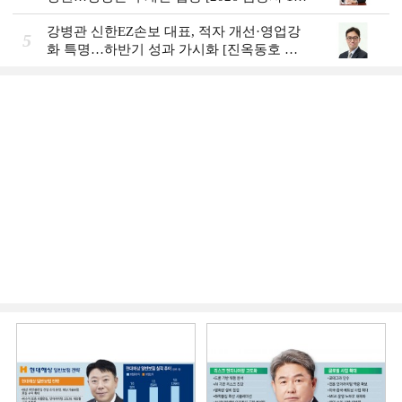
기 실적]
강병관 신한EZ손보 대표, 적자 개선·영업강
5
화 특명…하반기 성과 가시화 [진옥동호 신
한금융, 부스트업 점검]