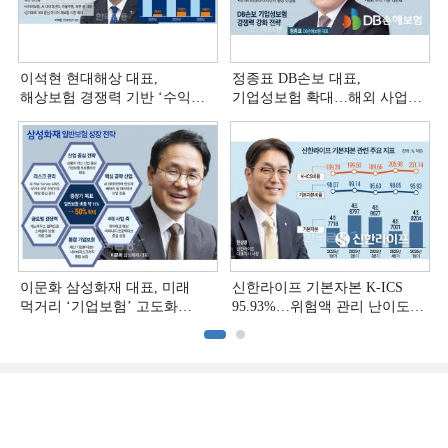
이석현 현대해상 대표,
정종표 DB손보 대표,
해상보험 경쟁력 기반 ‘수익
기업성보험 확대…해외 사업
다변화ʼ [손보사 일반보험 전략
다변화 [손보사 일반보험 전략
(3)]
(2)]
이문화 삼성화재 대표, 미래
신한라이프 기본자본 K-ICS
먹거리 ‘기업보험’ 고도화
95.93%…위험액 관리 난이도
[손보사 일반보험 전략 (1)]
상승 [보험사 기본자본 점검]