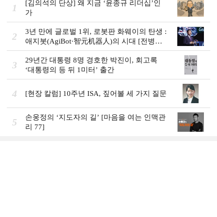
[김의석의 단상] 왜 지금 ‘윤종규 리더십’인
1
가
3년 만에 글로벌 1위, 로봇판 화웨이의 탄생 :
2
애지봇(AgiBot·智元机器人)의 시대 [전병서
의 中 첨단기업 리포트⑬]
29년간 대통령 8명 경호한 박진이, 회고록
3
‘대통령의 등 뒤 1미터’ 출간
4
[현장 칼럼] 10주년 ISA, 짚어볼 세 가지 질문
손웅정의 ‘지도자의 길’ [마음을 여는 인맥관
5
리 77]