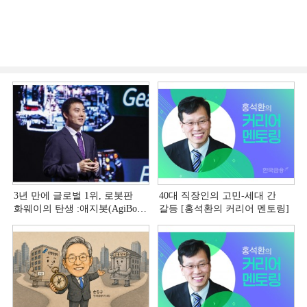
3년 만에 글로벌 1위, 로봇판
40대 직장인의 고민-세대 간
화웨이의 탄생 :애지봇(AgiBot·
갈등 [홍석환의 커리어 멘토링]
智元机器人)의 시대 [전병서의
中 첨단기업 리포트⑬]