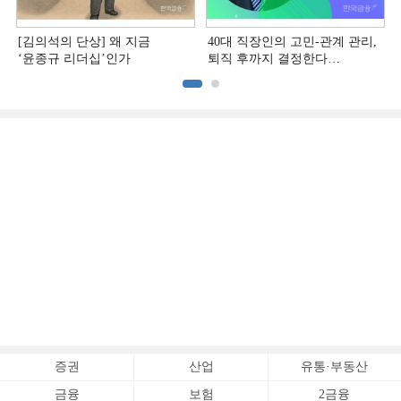
[김의석의 단상] 왜 지금
40대 직장인의 고민-관계 관리,
‘윤종규 리더십’인가
퇴직 후까지 결정한다
[홍석환의 커리어 멘토링]
증권
산업
유통·부동산
금융
보험
2금융