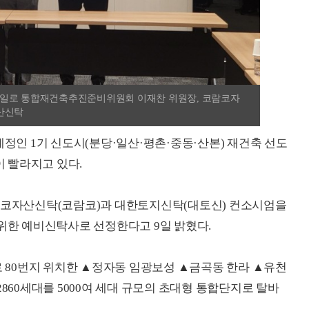
자일로 통합재건축추진준비위원회 이재찬 위원장, 코람코자
산신탁
예정인 1기 신도시(분당·일산·평촌·중동·산본) 재건축 선도
 빨라지고 있다.
코자산신탁(코람코)과 대한토지신탁(대토신) 컨소시엄을
 위한 예비신탁사로 선정한다고 9일 밝혔다.
80번지 위치한 ▲정자동 임광보성 ▲금곡동 한라 ▲유천
2860세대를 5000여 세대 규모의 초대형 통합단지로 탈바