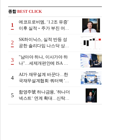
종합
BEST CLICK
에코프로비엠, ‘1.2조 유증’
1
이후 실적‧주가 부진 어쩌
나
SK하이닉스, 실적 반등 성
2
공한 솔리다임 나스닥 상장
검토
"남아야 하나, 이사가야 하
3
나"…세제개편안에 ISA 투
자자 셈법 복잡
AI가 재무설계 바꾼다…한
4
국재무설계협회·쿼터백 '베
러웰스'로 생태계 구축
함영주號 하나금융, '하나더
5
넥스트‘ 연계 확대…신탁수
수료 2배 증가 효과 [금융 시
니어 비즈니스 돋보기]