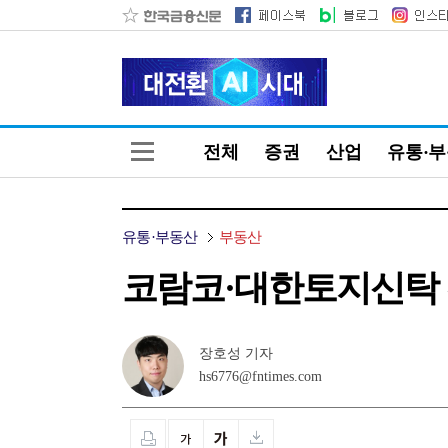
전체
증권
산업
유통·
유통·부동산
부동산
코람코·대한토지신탁 
장호성 기자
hs6776@fntimes.com