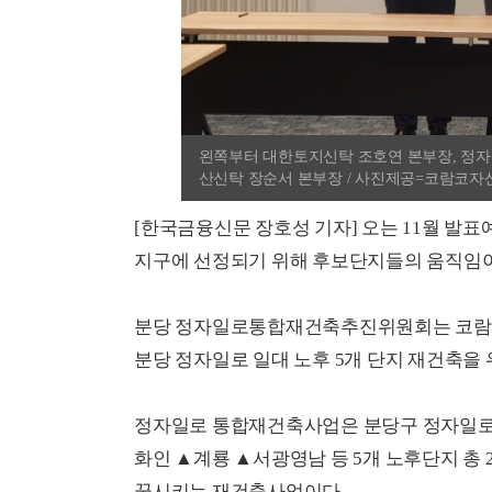
왼쪽부터 대한토지신탁 조호연 본부장, 정
산신탁 장순서 본부장 / 사진제공=코람코자
[한국금융신문 장호성 기자] 오는 11월 발표
지구에 선정되기 위해 후보단지들의 움직임이
분당 정자일로통합재건축추진위원회는 코람
분당 정자일로 일대 노후 5개 단지 재건축을
정자일로 통합재건축사업은 분당구 정자일로 
화인 ▲계룡 ▲서광영남 등 5개 노후단지 총 
꿈시키는 재건축사업이다.