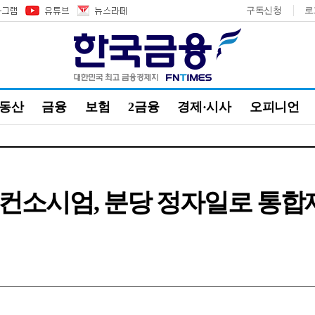
구독신청
로
부동산
금융
보험
2금융
경제·시사
오피니언
컨소시엄, 분당 정자일로 통합