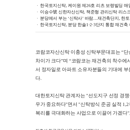
한국토지신탁, 케이원 제26호 리츠 보령빌딩 매
이승수號 신한자산신탁, 책준형 관리신탁 리스크
분당에서 부는 ‘신탁사’ 바람…재건축단지, 한토
한국토지신탁, 분당 한솔1·2·3단지 통합 재건축
코람코자산신탁 이충성 신탁부문대표는 “단순히
차이가 크다”며 “코람코는 재건축의 착수에
서 정자일로 아파트 소유자분들의 기대에 부
다.
대한토지신탁 관계자는 "선도지구 선정 경쟁
우가 중요하다"면서 "신탁방식 준공 실적 1
복리를 극대화하는 사업으로 이끌어 가겠다"