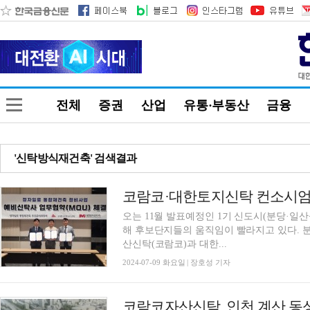
전체
증권
산업
유통·부동산
금융
'신탁방식재건축' 검색결과
오는 11월 발표예정인 1기 신도시(분당·일
해 후보단지들의 움직임이 빨라지고 있다. 분당 정자일로통합재건축추진위원회는 코람코자
산신탁(코람코)과 대한...
2024-07-09 화요일 | 장호성 기자