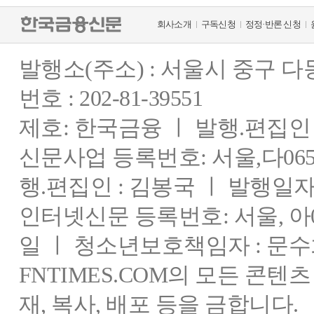
회사소개
구독신청
정정·반론 신청
발행소(주소) : 서울시 중구 
번호 : 202-81-39551
제호: 한국금융 ㅣ 발행.편집인 : 
신문사업 등록번호: 서울,다0655
행.편집인 : 김봉국 ㅣ 발행일자:
인터넷신문 등록번호: 서울, 아03
일 ㅣ 청소년보호책임자 : 문수
FNTIMES.COM의 모든 콘텐
재, 복사, 배포 등을 금합니다.