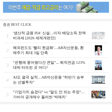
증권 BEST CLICK
'생산적 금융 ISA' 신설…이자·배당소득 전액
1
비과세 [2026 세제개편안]
해외펀드도 '빨리 현금화'…AB자산운용, 환
2
매주기 최대 3일 단축
“은행에 묻어뒀다간 큰일”... 퇴직연금 123%
3
대박 터뜨린 곳 어디?
AI도 결국 실적…AB자산운용 "하반기 승부
4
는 선별투자"
"기업가치 숨겼다" vs "말도 안 되는 주장"…
5
가비아 공개매수 둘러싼 '빅매치’