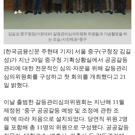
김길성 중구청장(가운데)이 갈등관리심의위원회 위원들과 기념촬영을 하
는 모습./사진제공=중구
[한국금융신문 주현태 기자] 서울 중구(구청장 김길
성)가 지난 20일 중구청 기획상황실에서 공공갈등
관리에 대한 전문적인 심의·자문을 위해 갈등관리
심의위원회를 구성하고 첫 회의를 개최했다고 21
일 밝혔다.
이날 출범한 갈등관리심의위원회는 지난해
11
월
제정된
‘
중구 공공갈등 예방 및 조정에 관한 조
례
’
에 따라 처음으로 설치되었다
.
당연직 위원
2
명
을 포함해 총
11
명의 위원으로 구성됐다
.
공공갈등