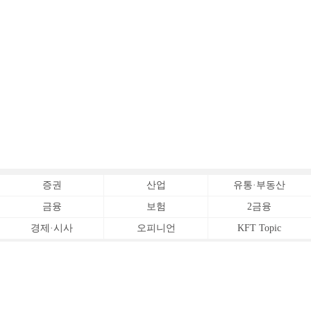
증권
산업
유통·부동산
금융
보험
2금융
경제·시사
오피니언
KFT Topic
전체서비스
Copyrightⓒ
한국금융신문 All Rights Reserved.