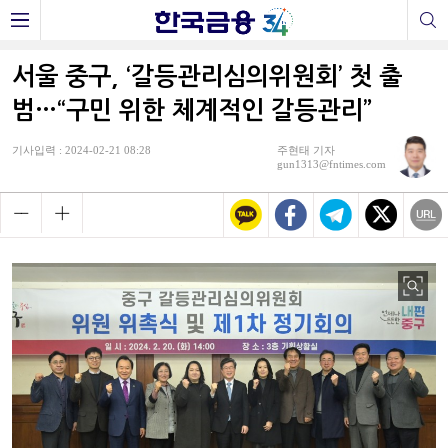
서울 중구, ‘갈등관리심의위원회’ 첫 출
범…“구민 위한 체계적인 갈등관리”
기사입력 : 2024-02-21 08:28
주현태 기자
gun1313@fntimes.com