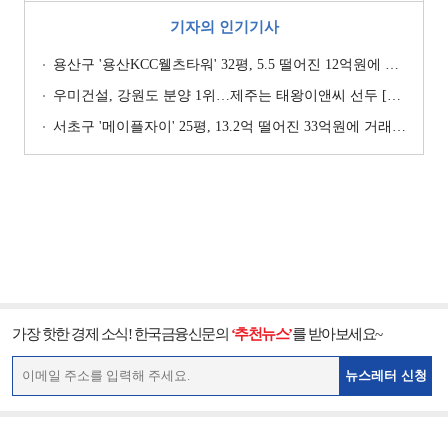
기자의 인기기사
용산구 '용산KCC웰츠타워' 32평, 5.5 떨어진 12억원에 거래 [일일 하락가]
우미건설, 강원도 분양 1위…제주는 태왕이앤씨 선두 [이 지역 분양왕-강원·제주]
서초구 '메이플자이' 25평, 13.2억 떨어진 33억원에 거래 [일일 하락가]
가장 핫한 경제 소식! 한국금융신문의
‘추천뉴스’
를 받아보세요~
뉴스레터 신청