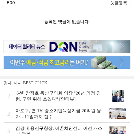
경제·시사 BEST CLICK
'6선' 장정호 용산구의회 의장 "20년 의정 경
1
험, 구민 위해 쓰겠다" [인터뷰]
마포구, 연 1% 중소기업육성기금 20억원 융
2
자…11일까지 접수
김경대 용산구청장, 이촌치안센터 이전 개소
3