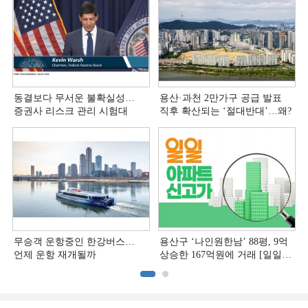
동결보다 무서운 불확실성…
용산·과천 2만가구 공급 발표
증권사 리스크 관리 시험대
직후 확산되는 ‘절대반대’…왜?
무승객 운항중인 한강버스…
용산구 ‘나인원한남’ 88평, 9억
언제 운항 재개될까
상승한 167억원에 거래 [일일
아파트 신고가]