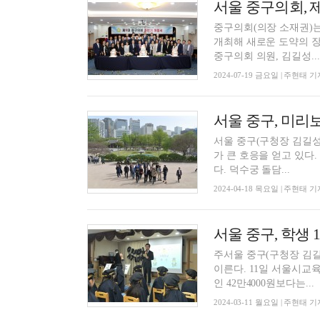
중구의회(의장 소재권)는
개최해 새로운 도약의 장을 열었다. 이날 개원식에는 소재권 
중구의회 의원, 김길성...
2024-07-19 금요일 | 주현태 기
서울 중구, 미리
서울 중구(구청장 김길성
가 큰 호응을 얻고 있다. ‘맨날 만날 정동야행’은 24·25일 양일간 열리는 정동야행의 사전 행사
다. 덕수궁 돌담...
2024-04-18 목요일 | 주현태 기
서울 중구, 학생
주서울 중구(구청장 김길
이른다. 11일 서울시교육청에 따르면 이는 서울시 25개 자치구 중 최고 수준이다. 자치구 평균
인 42만4000원보다는...
2024-03-11 월요일 | 주현태 기