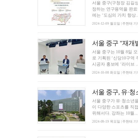
서울 중구(구청장 김길성
정하는 연구용역을 완료하며
에는 ‘도심의 가치 향상..
2024-12-09 월요일 | 주현태 기
서울 중구는 10월 8일
로 기획된 ‘신당10구역
시공자 홍보에 ‘라이브 ..
2024-10-08 화요일 | 주현태 기
서울 중구, 유·청
서울 중구가 유·청소년을
이 다양한 스포츠를 직
위해서다. 강좌는 10월...
2024-09-19 목요일 | 주현태 기