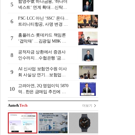
함영주號 하나금융, '하나더
5
넥스트‘ 연계 확대…신탁수
수료 2배 증가 효과 [금융 시
FSC·LCC 아닌 ‘SSC’ 온다…
니어 비즈니스 돋보기]
6
트리니티항공, 사명 변경 넘
어 사업모델 전환 선언
홈플러스·롯데카드 책임론
7
‘겹악재’ …김광일 MBK 부
회장 부담 커지나
공적자금 상환에서 증권사
8
인수까지…수협은행 '금융
그룹화' 25년 여정 [수협은
AI 신사업 보험연수원 이사
행 금융그룹의 꿈①]
9
회 사실상 연기…보험업계
"사업 타당성 검증 부족"
고려아연, 2Q 영업이익 5870
[보험연수원 AI사업 논란]
10
억...한은 금매입 추진에 주
가 상승세
Auto&
Tech
더보기