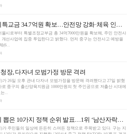
자
서울 중구, 서울시특교금 34.7억원 확보…안전망 강화·체육 인프라에 집중
 서울시로부터 특별조정교부금 총 34억7000만원을 확보해, 주민 안전사
 집중 투입한다고 밝혔다. 먼저 중구는 안전사고 예방을
6...
자
청장, 다자녀 모범가정 방문 격려
)가 26일 오후 관내 다자녀 모범가정을 방문해 격려했다고 27일 밝혔
바로 중구의 출산양육지원금 1000만원의 첫 주인공으로 저출산 시대에
...
자
서울 중구, 주민이 뽑은 10가지 정책 순위 발표…1위 ‘남산자락숲길’
)가 주민들의 일상에 든든히 스며든 정책으로 주목받고 있다. 구는 지