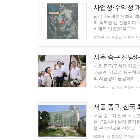
남산고도제한 완화의 최
며 속도를 낼 전망이다. 서울 중구(구청장 김길성)는 신당9구역 재개발 조합이 지난 18일 ‘정
비계획 변경안’을 구에..
2025-08-19 화요일 | 주현태 기
서울 중구(구청장 김길성) 신
따르면, 김길성 중구청장
의 시급성에 공감하며 ...
2025-07-25 금요일 | 주현태 기
서울 중구, 전국 
서울 중구가 전국 최초로
는 15일부터 본격 운영한다고 11일 밝혔다. 온라인
을 온라인으로 신청...
2025-04-11 금요일 | 주현태 기