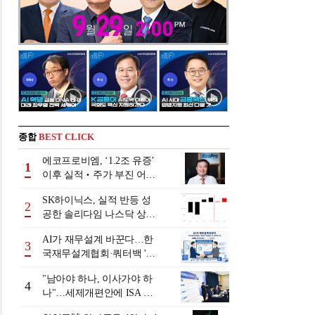
종합
BEST CLICK
에코프로비엠, ‘1.2조 유증’
1
이후 실적‧주가 부진 어쩌
나
SK하이닉스, 실적 반등 성
2
공한 솔리다임 나스닥 상장
검토
AI가 재무설계 바꾼다…한
3
국재무설계협회·쿼터백 '베
러웰스'로 생태계 구축
"남아야 하나, 이사가야 하
4
나"…세제개편안에 ISA 투
자자 셈법 복잡