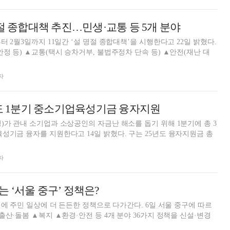
명절 종합대책 추진…민생·교통 등 5개 분야
터 2월3일까지 11일간 ‘설 명절 종합대책’을 시행한다고 22일 밝혔다.
안정 등) ▲교통(택시 승차거부, 불법주정차 단속 등) ▲안전(재난 대
자
년도 1분기 중소기업육성기금 융자지원
)가 관내 소기업과 소상공인의 자금난 해소를 돕기 위해 1분기에 총 3
를 지원한다고 14일 밝혔다. 구는 25년도 융자지원금 총
자
 ‘서울 중구’ 정책은?
민 일상에 더 든든한 정책으로 다가간다. 6일 서울 중구에 따르
출산·돌봄 ▲복지 ▲환경·안전 등 4개 분야 36가지 정책을 신설·변경