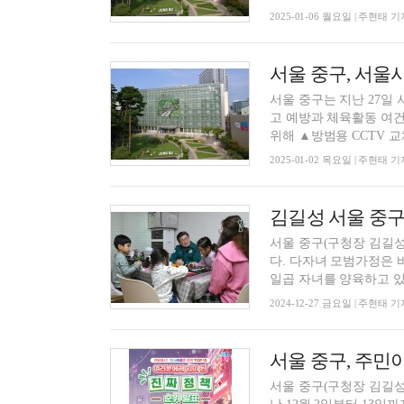
2025-01-06 월요일 | 주현태 기
서울 중구는 지난 27일
고 예방과 체육활동 여건 개선사업에
위해 ▲방범용 CCTV 교체(
2025-01-02 목요일 | 주현태 기
김길성 서울 중구
서울 중구(구청장 김길성
다. 다자녀 모범가정은 
일곱 자녀를 양육하고 있는
2024-12-27 금요일 | 주현태 기
서울 중구(구청장 김길성