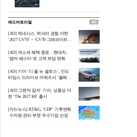
버려야 하는 곳'이라 묘사했다.
원칙으로 서다』를 펴냈다.정
오늘날 많은 이가 은퇴를 지옥
통 관료 출신으로 한국 금융의
이라 부르며 절망하지만, 김경
주요 변곡점마다 중요한 역할
애드버토리얼
록 고문은 새로운 시각을 제시
을 하고 금융 경영인으로서 큰
한다. 은퇴 후 60대를 전후한 1
족적을 남긴 김 전 회장이 후배
[AD] 제네시스, 럭셔리 경험 더한
0년의 과도기는 지옥이 아니라
세대에게 전하는 삶의 조언을
‘2027 GV70’‧‘GV70 그래파이트’
정화와 성장의 공간인 ‘은퇴연
담은 인생 노트다.『물처럼 흐
출시
옥(Purgatory)’이라는 것이다.
르고 원칙으로 서다』는 단순
[AD] 개소세 혜택 종료…현대차,
연옥은 고통스럽지만 끝이 있
한 자서전을 넘어, 실패를 두려
‘썸머 페스타’로 고객 부담 완화
으며, 준비를 통해 천국으로 나
워하지 않는 용기와 자신에 대
아갈 수 있는 희망의 장소라고
한 믿음이 어떻게 삶을 풍요롭
[AD] 기아 ‘디 올 뉴 셀토스’, 인도
말한
게 만드는지를 보여주는 지혜
타임스 드라이브 어워즈서 ‘올해의
의 보고로 평가된다.김용환 전
SUV’ 선정
회장은 “인생의 목표가 크더라
[AD]‘그랜저 잡자’ 기아, 상품성 더
도 조급해하지 말고 작은 것부
한 ‘The 2027 K8’ 출시
터 하나 하나 성취해 나가
라”고 조언한다. 뼈아픈 실패
[카드뉴스] KT&G, ‘CDP’ 기후변화
조차 성공의 뼈대가 된다는 긍
·수자원 관리 부문 우수기업 선정
정적인 마음으로