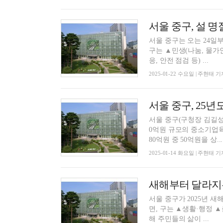
서울 중구, 설 
서울 중구는 오는 24일부
구는 ▲민생(나눔, 물가
응, 안전 점검 등) ...
2025-01-22 수요일 | 주현태 기
서울 중구, 25
서울 중구(구청장 김길성
0억원 규모의 중소기업육성기금 융자
80억원 중 50억원을 상...
2025-01-14 화요일 | 주현태 기
새해부터 달라지는
서울 중구가 2025년 새해에 주
면, 구는 ▲생활·행정 ▲
해 주민들의 삶이 ...