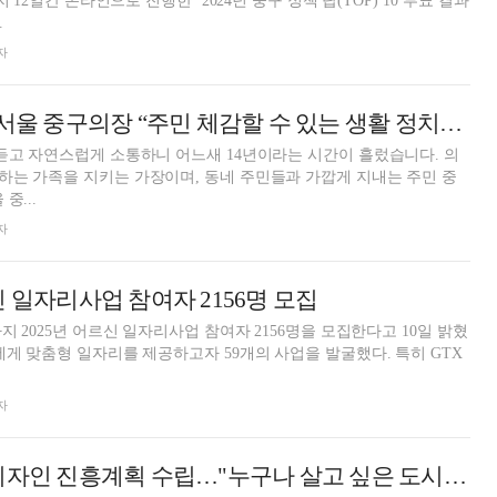
지 12일간 온라인으로 진행한 ‘2024년 중구 정책 탑(TOP) 10’투표 결과
.
자
[인터뷰] 소재권 서울 중구의장 “주민 체감할 수 있는 생활 정치에 초점”
듣고 자연스럽게 소통하니 어느새 14년이라는 시간이 흘렀습니다. 의
는 가족을 지키는 가장이며, 동네 주민들과 가깝게 지내는 주민 중
중...
자
신 일자리사업 참여자 2156명 모집
지 2025년 어르신 일자리사업 참여자 2156명을 모집한다고 10일 밝혔
자
서울 중구, 공공디자인 진흥계획 수립…"누구나 살고 싶은 도시로"