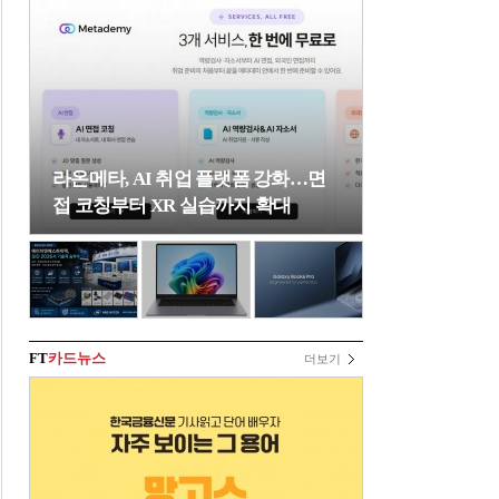
라온메타, AI 취업 플랫폼 강화…면
접 코칭부터 XR 실습까지 확대
FT
카드뉴스
더보기