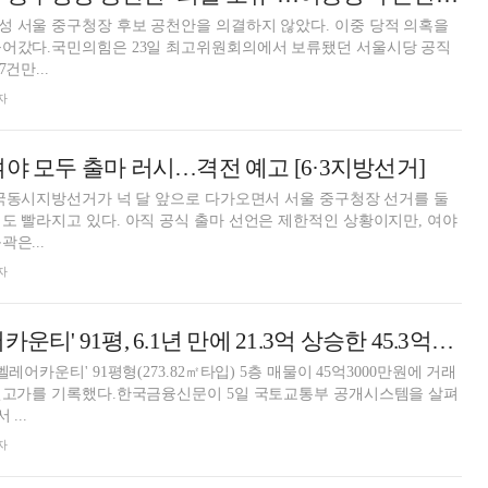
 서울 중구청장 후보 공천안을 의결하지 않았다. 이중 당적 의혹을
들어갔다.국민의힘은 23일 최고위원회의에서 보류됐던 서울시당 공직
건만...
자
여야 모두 출마 러시…격전 예고 [6·3지방선거]
전국동시지방선거가 넉 달 앞으로 다가오면서 서울 중구청장 선거를 둘
도 빨라지고 있다. 아직 공식 출마 선언은 제한적인 상황이지만, 여야
은...
자
서울 중구 '벨레어카운티' 91평, 6.1년 만에 21.3억 상승한 45.3억원에 거래 [아파트 신고가]
레어카운티' 91평형(273.82㎡타입) 5층 매물이 45억3000만원에 거래
 신고가를 기록했다.한국금융신문이 5일 국토교통부 공개시스템을 살펴
...
자