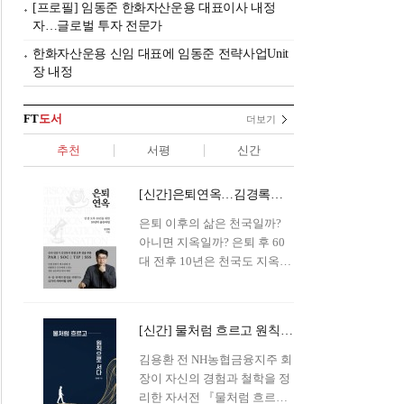
[프로필] 임동준 한화자산운용 대표이사 내정
자…글로벌 투자 전문가
한화자산운용 신임 대표에 임동준 전략사업Unit
장 내정
FT
도서
더보기
추천
서평
신간
[신간]은퇴연옥…김경록의 은퇴 후 삶의 나침반
은퇴 이후의 삶은 천국일까?
아니면 지옥일까? 은퇴 후 60
대 전후 10년은 천국도 지옥도
아닌 '연옥'이라 개념이 등장해
화제를 모으고 있다.투자 전문
가이자 은퇴연구소장으로서의
[신간] 물처럼 흐르고 원칙으로 서다…김용환의 통찰을 담다
은퇴 설계를 가이드해 온 김경
록 옵투스자산운용의 고문이
김용환 전 NH농협금융지주 회
신간 『은퇴연옥』을 내놓았
장이 자신의 경험과 철학을 정
다.단테는 지옥을 '모든 희망을
리한 자서전 『물처럼 흐르고