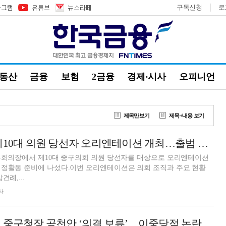
구독신청
로
부동산
금융
보험
2금융
경제·시사
오피니언
제목만보기
제목+내용 보기
서울 중구의회, 제10대 의원 당선자 오리엔테이션 개최…출범 준비 돌입
 본회의장에서 제10대 중구의회 의원 당선자를 대상으로 오리엔테이션
의정활동 준비에 나섰다.이번 오리엔테이션은 의회 조직과 주요 현황
례,...
자
국민의힘, 김길성 중구청장 공천안 ‘의결 보류’…이중당적 논란 재점화 [6·3 지방선거]