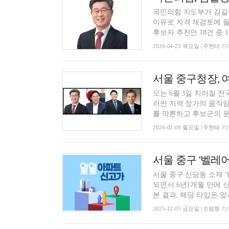
국민의힘 지도부가 김길성
이유로 자격 재검토에 
후보자 추천안 18건 중 17
2026-04-23 목요일 | 주현태 기
서울 중구청장, 
오는 6월 3일 치러질 
러싼 지역 정가의 움직임
를 막론하고 후보군의 윤곽
2026-02-09 월요일 | 주현태 기
서울 중구 신당동 소재 '벨
되면서 6년1개월 만에
본 결과, 해당 타입은 앞서 
2025-12-05 금요일 | 조범형 기