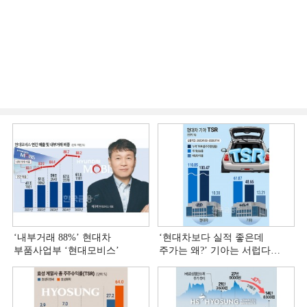
‘내부거래 88%ʼ 현대차
‘현대차보다 실적 좋은데
부품사업부 ‘현대모비스ʼ
주가는 왜?ʼ 기아는 서럽다
[정답은 TSR]