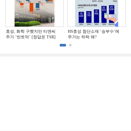
효성, 화학 구했지만 티엔씨
HS효성 첨단소재 ‘승부수’에
주가 ‘반토막’ [정답은 TSR]
주가는 하락 왜?