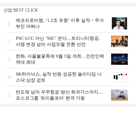
산업 BEST CLICK
에코프로비엠, ‘1.2조 유증’ 이후 실적‧주가
1
부진 어쩌나
FSC·LCC 아닌 ‘SSC’ 온다…트리니티항공,
2
사명 변경 넘어 사업모델 전환 선언
한화, 서울불꽃축제 9월 5일 개최…안전인력
3
역대 최대
SK하이닉스, 실적 반등 성공한 솔리다임 나
4
스닥 상장 검토
반도체 넘어 우주항공·방산 희귀가스까지…
5
포스코그룹 '트리플코어' 본격 가동