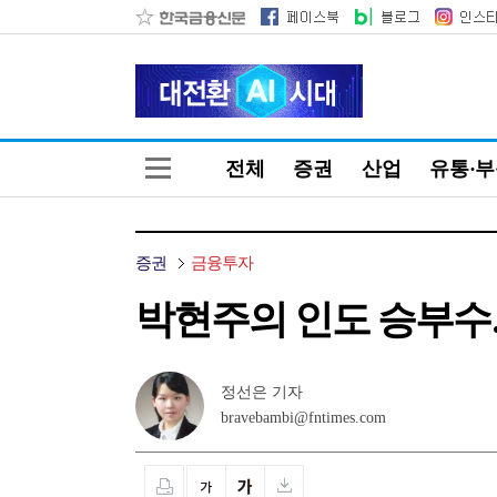
전체
증권
산업
유통·
증권
금융투자
박현주의 인도 승부수…
정선은 기자
bravebambi@fntimes.com