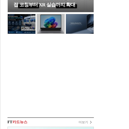
접 코칭부터 XR 실습까지 확대
FT
카드뉴스
더보기