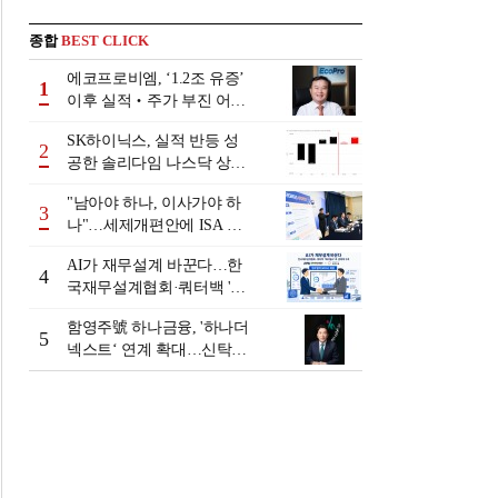
종합
BEST CLICK
에코프로비엠, ‘1.2조 유증’
1
이후 실적‧주가 부진 어쩌
나
SK하이닉스, 실적 반등 성
2
공한 솔리다임 나스닥 상장
검토
"남아야 하나, 이사가야 하
3
나"…세제개편안에 ISA 투
자자 셈법 복잡
AI가 재무설계 바꾼다…한
4
국재무설계협회·쿼터백 '베
러웰스'로 생태계 구축
함영주號 하나금융, '하나더
5
넥스트‘ 연계 확대…신탁수
수료 2배 증가 효과 [금융 시
니어 비즈니스 돋보기]