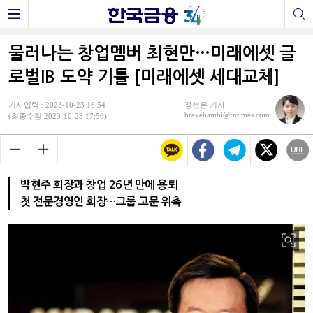
물러나는 창업멤버 최현만…미래에셋 글
로벌IB 도약 기틀 [미래에셋 세대교체]
기사입력 : 2023-10-23 16:54
정선은 기자
bravebambi@fntimes.com
(최종수정 2023-10-23 17:56)
박현주 회장과 창업 26년 만에 용퇴
첫 전문경영인 회장…그룹 고문 위촉