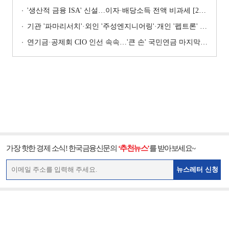
'생산적 금융 ISA' 신설…이자·배당소득 전액 비과세 [2026 세제개편안]
기관 '파마리서치'·외인 '주성엔지니어링'·개인 '펩트론' 1위 [주간 코스닥 순매수- 2026년 7월27일~7월31일]
연기금·공제회 CIO 인선 속속…'큰 손' 국민연금 마지막 타자
가장 핫한 경제 소식! 한국금융신문의
‘추천뉴스’
를 받아보세요~
뉴스레터 신청