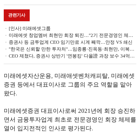
관련기사
[인사] 미래에셋그룹
미래에셋 창업멤버 최현만 회장 퇴진…"2기 전문경영인 체제 시작"
증권사 등 금투업계 CEO 임기만료 시계 째깍…안정 VS 쇄신
"한국은 신뢰할 만한 투자처"…임종룡·진옥동·최현만, 이복현 따라 'K-금융' 세일즈 나서
CEO 제쳤다, 증권사 상반기 '연봉킹' 다올證 과장 보수 34억…김익래·정일문·최현만 28억 [상반기 금융 연봉킹]
미래에셋자산운용, 미래애셋벤처캐피탈, 미래에셋
증권 등에서 대표이사로 그룹의 주요 역할을 맡아
왔다.
미래에셋증권 대표이사로써 2021년에 회장 승진하
면서 금융투자업계 최초로 전문경영인 회장 체제를
열어 입지전적인 인사로 평가된다.