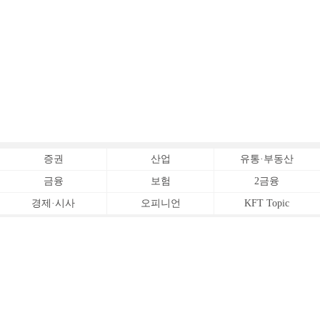
증권
산업
유통·부동산
금융
보험
2금융
경제·시사
오피니언
KFT Topic
전체서비스
Copyrightⓒ
한국금융신문 All Rights Reserved.