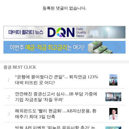
증권 BEST CLICK
“은행에 묻어뒀다간 큰일”... 퇴직연금 123%
1
대박 터뜨린 곳 어디?
깐깐해진 증권신고서 심사…IB 부담 가중에
2
기업 자금조달 '차질 우려'
해외펀드도 '빨리 현금화'…AB자산운용, 환
3
매주기 최대 3일 단축
빗썸 API 이벤트 '뒤늦은 유의사항 추가' 논