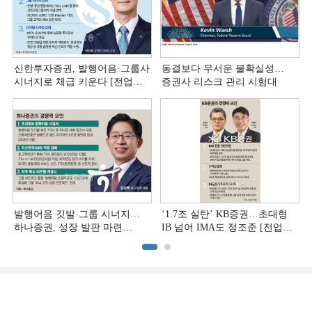
신한투자증권, 발행어음·그룹사
동결보다 무서운 불확실성…
시너지로 체급 키운다 [전업계
증권사 리스크 관리 시험대
추격하는 은행계 증권사 (4)]
발행어음 깃발·그룹 시너지…
‘1.7조 실탄’ KB증권…초대형
하나증권, 성장 발판 마련
IB 넘어 IMA도 정조준 [전업계
[전업계 추격하는 은행계
추격하는 은행계 증권사 (2)]
증권사 (3)]