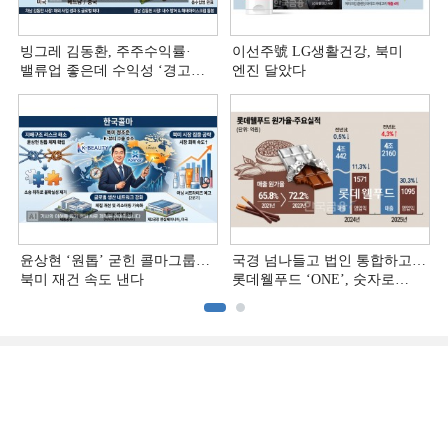
빙그레 김동환, 주주수익률·
이선주號 LG생활건강, 북미
밸류업 좋은데 수익성 ‘경고등ʼ
엔진 달았다
[정답은 TSR]
윤상현 ‘원톱ʼ 굳힌 콜마그룹…
국경 넘나들고 법인 통합하고…
북미 재건 속도 낸다
롯데웰푸드 ‘ONE’, 숫자로
증명하다