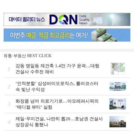
유통·부동산 BEST CLICK
강동 명일동 재건축 1.4만 가구 윤곽…대형
1
건설사 수주전 채비
‘인적분할’ 삼성바이오로직스, 롤러코스터
2
속 빛난 수익성
화장품 넘어 의료기기로…아모레퍼시픽의
3
‘메디컬 뷰티’ 실험
제일·우미건설, 나란히 톱20…호남권 건설사
4
성장공식 통했나