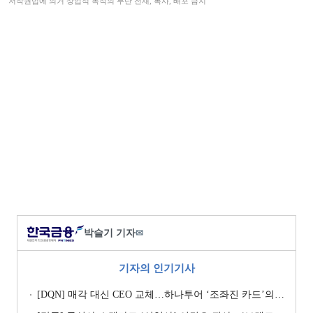
저작권법에 의거 상업적 목적의 무단 전재, 복사, 배포 금지
박슬기 기자
✉
기자의 인기기사
[DQN] 매각 대신 CEO 교체…하나투어 ‘조좌진 카드’의 속내 [Z-스코어 기업가치 바로보기]