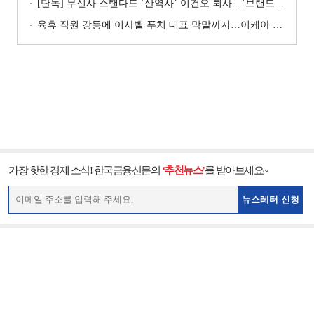
[단독] 무신사 스탠다드 ‘산역사’ 이건오 퇴사…‘브랜드 정체성’ 전환점 맞나
육휴 직원 강등에 이사벨 푸치 대표 막말까지…이케아 코리아“사실과 달라”
가장 핫한 경제 소식! 한국금융신문의
‘추천뉴스’
를 받아보세요~
뉴스레터 신청