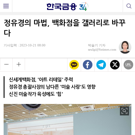
정유경의 마법, 백화점을 갤러리로 바꾸
다
기사입력 : 2023-10-21 08:00
박슬기 기자
seulgi@fntimes.com
신세계백화점, '아트 리테일' 주력
정유경 총괄사장의 남다른 '미술 사랑'도 영향
신진 미술작가 육성에도 '힘'