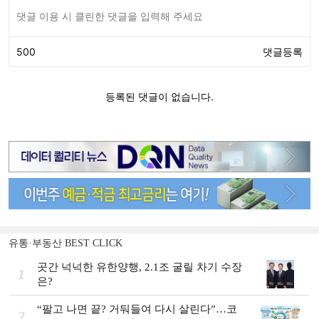
유통·부동산 BEST CLICK
곳간 넉넉한 유한양행, 2.1조 굴릴 차기 수장
1
은?
“팔고 나면 끝? 거둬들여 다시 살린다”…코
2