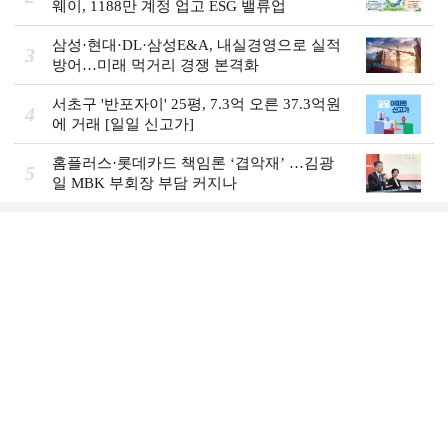
웨이, 1188만 계정 업고 ESG 밸류업
삼성·현대·DL·삼성E&A, 내실경영으로 실적
3
방어…미래 먹거리 경쟁 본격화
서초구 '반포자이' 25평, 7.3억 오른 37.3억원
4
에 거래 [일일 신고가]
홈플러스·롯데카드 책임론 ‘겹악재’ …김광
5
일 MBK 부회장 부담 커지나