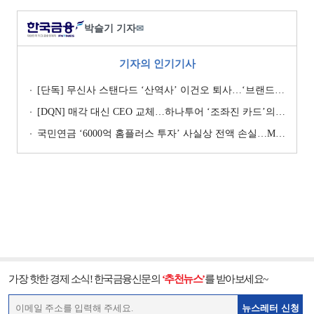
박슬기 기자
✉
기자의 인기기사
[단독] 무신사 스탠다드 ‘산역사’ 이건오 퇴사…‘브랜드 정체성’ 전환점 맞나
[DQN] 매각 대신 CEO 교체…하나투어 ‘조좌진 카드’의 속내 [Z-스코어 기업가치 바로보기]
국민연금 ‘6000억 홈플러스 투자’ 사실상 전액 손실…MBK 책임론 재점화
가장 핫한 경제 소식! 한국금융신문의
‘추천뉴스’
를 받아보세요~
뉴스레터 신청