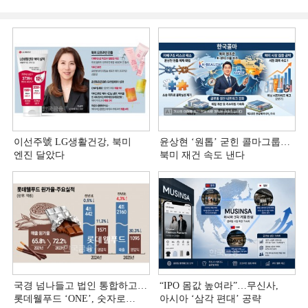
이선주號 LG생활건강, 북미
윤상현 ‘원톱ʼ 굳힌 콜마그룹…
엔진 달았다
북미 재건 속도 낸다
국경 넘나들고 법인 통합하고…
“IPO 몸값 높여라”…무신사,
롯데웰푸드 ‘ONE’, 숫자로
아시아 ‘삼각 편대’ 공략