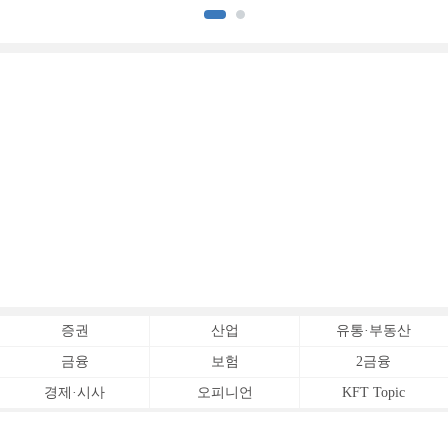
증명하다
증권
산업
유통·부동산
금융
보험
2금융
경제·시사
오피니언
KFT Topic
전체서비스