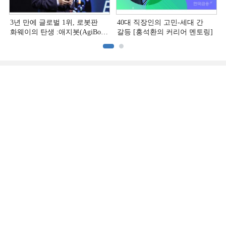
3년 만에 글로벌 1위, 로봇판
40대 직장인의 고민-세대 간
화웨이의 탄생 :애지봇(AgiBot·
갈등 [홍석환의 커리어 멘토링]
智元机器人)의 시대 [전병서의
中 첨단기업 리포트⑬]
증권
산업
유통·부동산
금융
보험
2금융