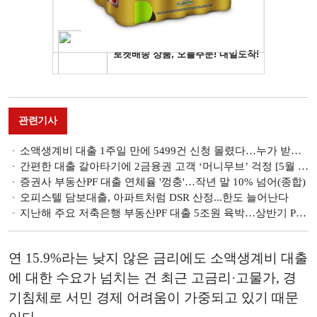
관련기사
소액생계비 대출 1주일 만에 5499건 신청 몰렸다…누가 받았나 봤더니
간편한 대출 갈아타기에 2금융권 고객 ‘머니무브’ 걱정 [5월 대환대출 인프라 ②]
증권사 부동산PF 대출 연체율 '껑충'…작년 말 10% 넘어(종합)
오피스텔 담보대출, 아파트처럼 DSR 산정...한도 늘어난다
지난해 주요 저축은행 부동산PF 대출 5조원 육박…상반기 PF·브릿지론 만기 집중
연 15.9%라는 낮지 않은 금리에도 소액생계비 대출
에 대한 수요가 넘치는 건 최근 고금리·고물가, 경
기침체로 서민 경제 어려움이 가중되고 있기 때문