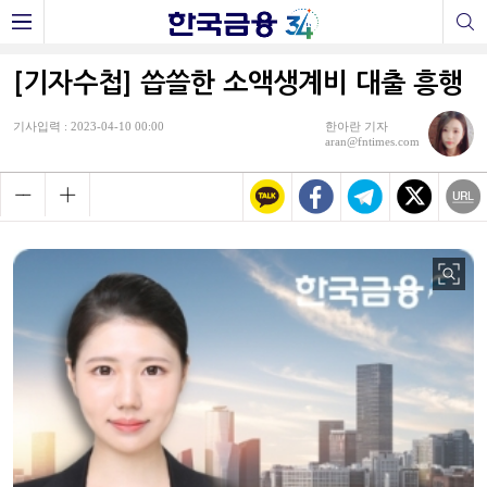
[기자수첩] 씁쓸한 소액생계비 대출 흥행
기사입력 : 2023-04-10 00:00
한아란 기자
aran@fntimes.com