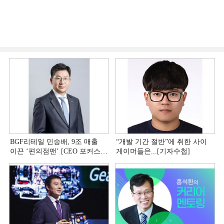
BGF리테일 민승배, 9조 매출
“개발 기간 절반”에 취한 사이
이끈 ‘편의점맨ʼ [CEO 포커스
게이머들은...[기자수첩]
(上)]