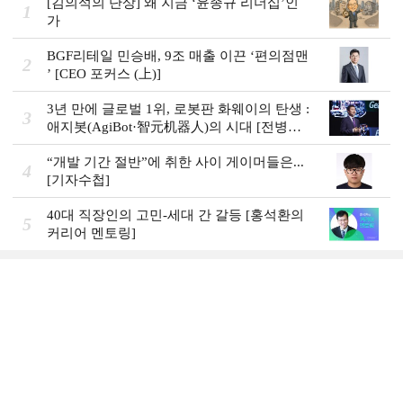
[김의석의 단상] 왜 지금 ‘윤종규 리더십’인
1
가
BGF리테일 민승배, 9조 매출 이끈 ‘편의점맨
2
ʼ [CEO 포커스 (上)]
3년 만에 글로벌 1위, 로봇판 화웨이의 탄생 :
3
애지봇(AgiBot·智元机器人)의 시대 [전병서
의 中 첨단기업 리포트⑬]
“개발 기간 절반”에 취한 사이 게이머들은...
4
[기자수첩]
40대 직장인의 고민-세대 간 갈등 [홍석환의
5
커리어 멘토링]