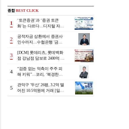
종합
BEST CLICK
‘토큰증권’과 ‘증권 토큰
1
화’는 다르다…디지털 자본
시장 다음 단계는
공적자금 상환에서 증권사
2
인수까지…수협은행 '금융
그룹화' 25년 여정 [수협은
[DCM] 롯데리츠, 롯데백화
행 금융그룹의 꿈①]
3
점 강남점 담보로 2400억 조
달…단기채 차환
“검증 없는 억측이 주주 피
4
해 키워”…코리, ‘북경한미
미수채권 논란’ 정면 반박
관악구 '두산' 26평, 3.2억 떨
5
어진 10.5억원에 거래 [일일
하락가]