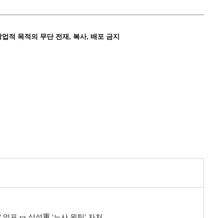
상업적 목적의 무단 전재, 복사, 배포 금지
엄포 vs 삼성重 '노사 원팀' 자처