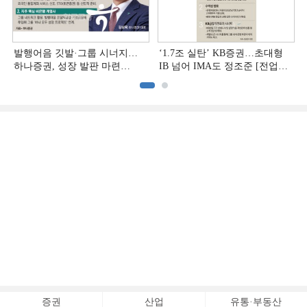
발행어음 깃발·그룹 시너지…
‘1.7조 실탄’ KB증권…초대형
하나증권, 성장 발판 마련
IB 넘어 IMA도 정조준 [전업계
[전업계 추격하는 은행계
추격하는 은행계 증권사 (2)]
증권사 (3)]
증권
산업
유통·부동산