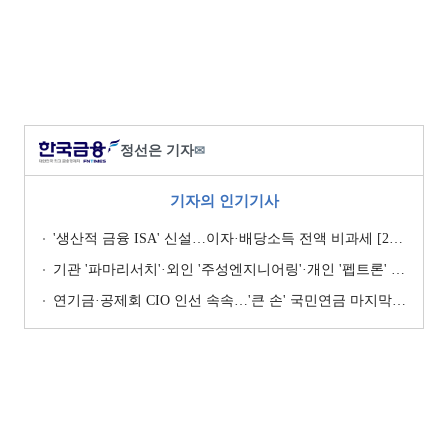
정선은 기자
✉
기자의 인기기사
'생산적 금융 ISA' 신설…이자·배당소득 전액 비과세 [2026 세제개편안]
기관 '파마리서치'·외인 '주성엔지니어링'·개인 '펩트론' 1위 [주간 코스닥 순매수- 2026년 7월27일~7월31일]
연기금·공제회 CIO 인선 속속…'큰 손' 국민연금 마지막 타자