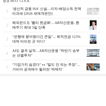
증권 BEST CLICK
'생산적 금융 ISA' 신설…이자·배당소득 전액
1
비과세 [2026 세제개편안]
해외펀드도 '빨리 현금화'…AB자산운용, 환
2
매주기 최대 3일 단축
“은행에 묻어뒀다간 큰일”... 퇴직연금 123%
3
대박 터뜨린 곳 어디?
AI도 결국 실적…AB자산운용 "하반기 승부
4
는 선별투자"
"기업가치 숨겼다" vs "말도 안 되는 주장"…
5
가비아 공개매수 둘러싼 '빅매치’