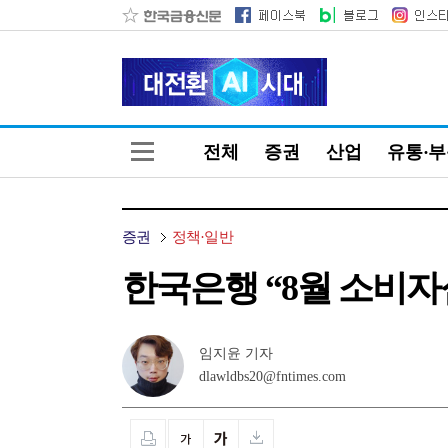
전체
증권
산업
유통·
증권
정책·일반
한국은행 “8월 소비자심리
임지윤 기자
dlawldbs20@fntimes.com