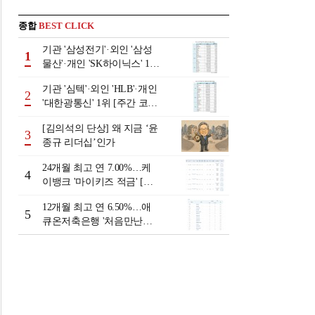
종합
BEST CLICK
기관 '삼성전기'·외인 '삼성
1
물산'·개인 'SK하이닉스' 1위
[주간 코스피 순매수- 2026
기관 '심텍'·외인 'HLB'·개인
년 8월3일~8월7일]
2
'대한광통신' 1위 [주간 코스
닥 순매수- 2026년 8월3일~8
[김의석의 단상] 왜 지금 ‘윤
월7일]
3
종규 리더십’인가
24개월 최고 연 7.00%…케
4
이뱅크 '마이키즈 적금' [이
주의 은행 적금금리-8월 2
12개월 최고 연 6.50%…애
주]
5
큐온저축은행 '처음만난적
금'[이주의 저축은행 적금금
리-8월 2주]