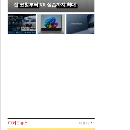
접 코칭부터 XR 실습까지 확대
FT
카드뉴스
더보기