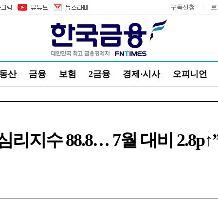
구독신청
로
부동산
금융
보험
2금융
경제·시사
오피니언
지수 88.8… 7월 대비 2.8p↑