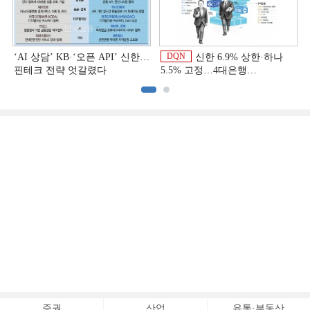
DQN
‘AI 상담’ KB·‘오픈 API’ 신한…
신한 6.9% 상한·하나
핀테크 전략 엇갈렸다
5.5% 고정…4대은행
중금리대출 승부수
이
증권
산업
유통·부동산