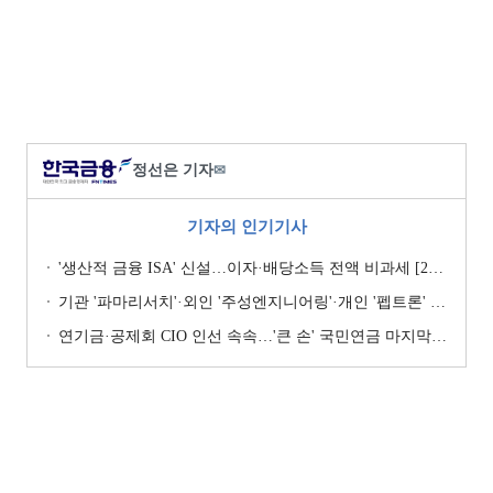
정선은 기자
✉
기자의 인기기사
'생산적 금융 ISA' 신설…이자·배당소득 전액 비과세 [2026 세제개편안]
기관 '파마리서치'·외인 '주성엔지니어링'·개인 '펩트론' 1위 [주간 코스닥 순매수- 2026년 7월27일~7월31일]
연기금·공제회 CIO 인선 속속…'큰 손' 국민연금 마지막 타자