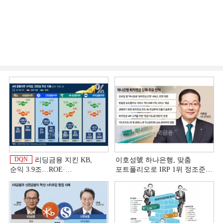
DQN
리딩금융 지킨 KB,
이호성號 하나은행, 맞춤
순익 3.9조…ROE·
포트폴리오로 IRP 1위 정조준
비용효율성까지 선두 [2026
[은행권 연금 방어전]
이
상반기 금융 리그테이블]