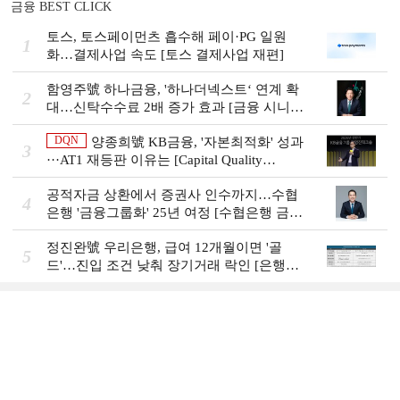
금융 BEST CLICK
토스, 토스페이먼츠 흡수해 페이·PG 일원
1
화…결제사업 속도 [토스 결제사업 재편]
함영주號 하나금융, '하나더넥스트‘ 연계 확
2
대…신탁수수료 2배 증가 효과 [금융 시니어
비즈니스 돋보기]
DQN
양종희號 KB금융, '자본최적화' 성과
3
···AT1 재등판 이유는 [Capital Quality
Review]]
공적자금 상환에서 증권사 인수까지…수협
4
은행 '금융그룹화' 25년 여정 [수협은행 금융
그룹의 꿈①]
정진완號 우리은행, 급여 12개월이면 '골
5
드'…진입 조건 낮춰 장기거래 락인 [은행권
머니무브 대응 전략]