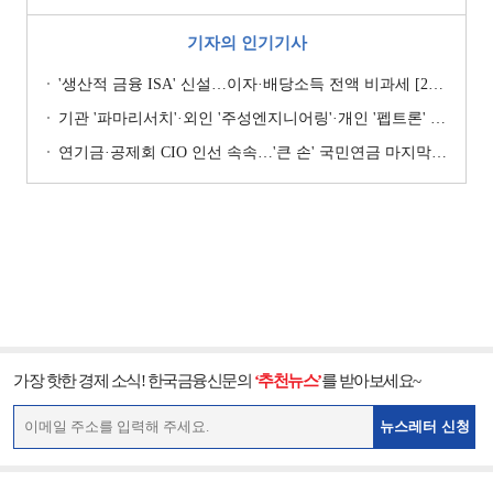
기자의 인기기사
'생산적 금융 ISA' 신설…이자·배당소득 전액 비과세 [2026 세제개편안]
기관 '파마리서치'·외인 '주성엔지니어링'·개인 '펩트론' 1위 [주간 코스닥 순매수- 2026년 7월27일~7월31일]
연기금·공제회 CIO 인선 속속…'큰 손' 국민연금 마지막 타자
가장 핫한 경제 소식! 한국금융신문의
‘추천뉴스’
를 받아보세요~
뉴스레터 신청