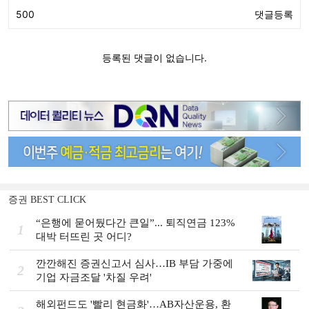
증권 BEST CLICK
“은행에 묻어뒀다간 큰일”... 퇴직연금 123%
1
대박 터뜨린 곳 어디?
깐깐해진 증권신고서 심사…IB 부담 가중에
2
기업 자금조달 '차질 우려'
해외펀드도 '빨리 현금화'…AB자산운용, 환