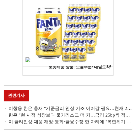
관련기사
이창용 한은 총재 "기준금리 인상 기조 이어갈 필요…현재 25bp씩 점진적 인상 적절 판단"
한은 "현 시점 성장보다 물가리스크 더 커…금리 25bp씩 점진적 인상 적절"
미 금리인상 대응 재정·통화·금융수장 한 자리에 "복합위기 지속될 것…물가안정 총력 대응"(종합)