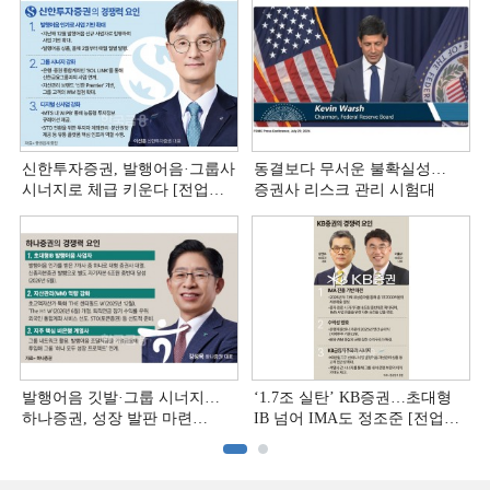
신한투자증권, 발행어음·그룹사
동결보다 무서운 불확실성…
시너지로 체급 키운다 [전업계
증권사 리스크 관리 시험대
추격하는 은행계 증권사 (4)]
발행어음 깃발·그룹 시너지…
‘1.7조 실탄’ KB증권…초대형
하나증권, 성장 발판 마련
IB 넘어 IMA도 정조준 [전업계
[전업계 추격하는 은행계
추격하는 은행계 증권사 (2)]
증권사 (3)]