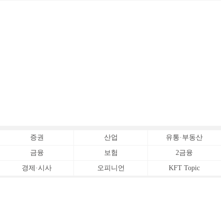
증권
산업
유통·부동산
금융
보험
2금융
경제·시사
오피니언
KFT Topic
전체서비스
Copyrightⓒ
한국금융신문 All Rights Reserved.