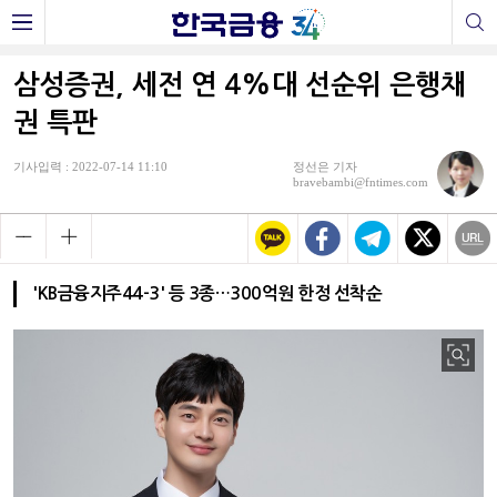
삼성증권, 세전 연 4%대 선순위 은행채
권 특판
기사입력 : 2022-07-14 11:10
정선은 기자
bravebambi@fntimes.com
'KB금융지주44-3' 등 3종…300억원 한정 선착순