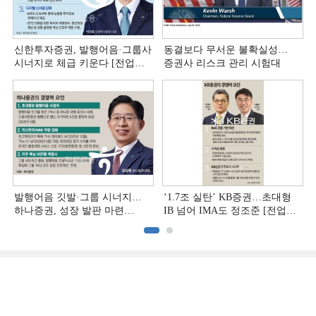
신한투자증권, 발행어음·그룹사
동결보다 무서운 불확실성…
시너지로 체급 키운다 [전업계
증권사 리스크 관리 시험대
추격하는 은행계 증권사 (4)]
발행어음 깃발·그룹 시너지…
‘1.7조 실탄’ KB증권…초대형
하나증권, 성장 발판 마련
IB 넘어 IMA도 정조준 [전업계
[전업계 추격하는 은행계
추격하는 은행계 증권사 (2)]
증권사 (3)]