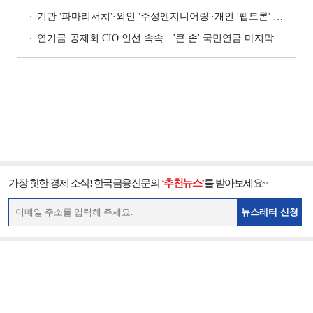
기관 '파마리서치'·외인 '주성엔지니어링'·개인 '펩트론' 1위 [주간 코스닥 순매수- 2026년 7월27일~7월31일]
연기금·공제회 CIO 인선 속속…'큰 손' 국민연금 마지막 타자
가장 핫한 경제 소식! 한국금융신문의
‘추천뉴스’
를 받아보세요~
뉴스레터 신청