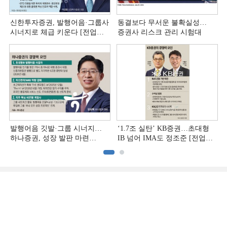
신한투자증권, 발행어음·그룹사
동결보다 무서운 불확실성…
시너지로 체급 키운다 [전업계
증권사 리스크 관리 시험대
추격하는 은행계 증권사 (4)]
발행어음 깃발·그룹 시너지…
‘1.7조 실탄’ KB증권…초대형
하나증권, 성장 발판 마련
IB 넘어 IMA도 정조준 [전업계
[전업계 추격하는 은행계
추격하는 은행계 증권사 (2)]
증권사 (3)]