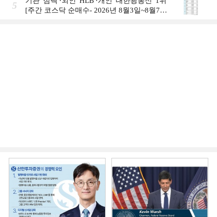
기관 '심텍'·외인 'HLB'·개인 '대한광통신' 1위
5
[주간 코스닥 순매수- 2026년 8월3일~8월7
일]