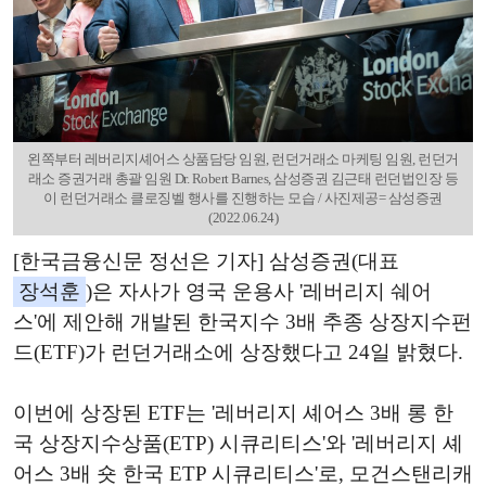
왼쪽부터 레버리지셰어스 상품담당 임원, 런던거래소 마케팅 임원, 런던거
래소 증권거래 총괄 임원 Dr. Robert Barnes, 삼성증권 김근태 런던법인장 등
이 런던거래소 클로징벨 행사를 진행하는 모습 / 사진제공= 삼성증권
(2022.06.24)
[한국금융신문 정선은 기자] 삼성증권(대표
장석훈
)은 자사가 영국 운용사 '레버리지 쉐어
스'에 제안해 개발된 한국지수 3배 추종 상장지수펀
드(ETF)가 런던거래소에 상장했다고 24일 밝혔다.
이번에 상장된 ETF는 '레버리지 셰어스 3배 롱 한
국 상장지수상품(ETP) 시큐리티스'와 '레버리지 셰
어스 3배 숏 한국 ETP 시큐리티스'로, 모건스탠리캐