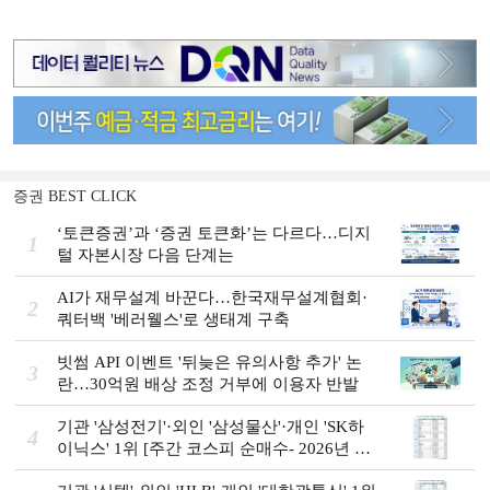
증권 BEST CLICK
‘토큰증권’과 ‘증권 토큰화’는 다르다…디지
1
털 자본시장 다음 단계는
AI가 재무설계 바꾼다…한국재무설계협회·
2
쿼터백 '베러웰스'로 생태계 구축
빗썸 API 이벤트 '뒤늦은 유의사항 추가' 논
3
란…30억원 배상 조정 거부에 이용자 반발
기관 '삼성전기'·외인 '삼성물산'·개인 'SK하
4
이닉스' 1위 [주간 코스피 순매수- 2026년 8
월3일~8월7일]