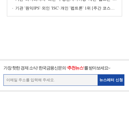
기관 '원익IPS'·외인 'ISC'·개인 '펩트론' 1위 [주간 코스닥 순매수- 2026년 7월6일~7월10일]
가장 핫한 경제 소식! 한국금융신문의
‘추천뉴스’
를 받아보세요~
뉴스레터 신청