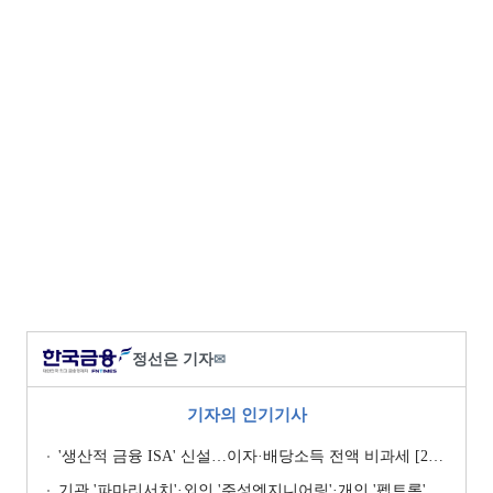
정선은 기자
✉
기자의 인기기사
'생산적 금융 ISA' 신설…이자·배당소득 전액 비과세 [2026 세제개편안]
기관 '파마리서치'·외인 '주성엔지니어링'·개인 '펩트론' 1위 [주간 코스닥 순매수- 2026년 7월27일~7월31일]