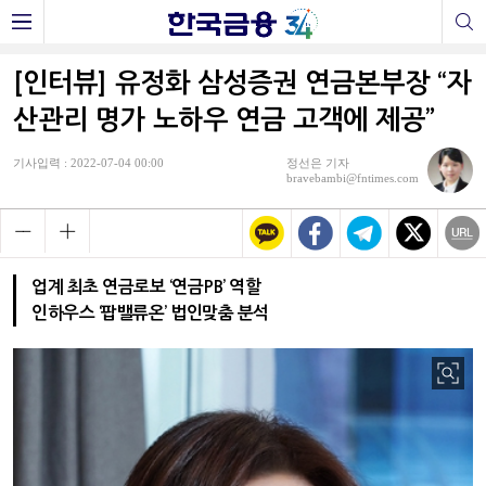
[인터뷰] 유정화 삼성증권 연금본부장 “자
산관리 명가 노하우 연금 고객에 제공”
기사입력 : 2022-07-04 00:00
정선은 기자
bravebambi@fntimes.com
업계 최초 연금로보 ‘연금PB’ 역할
인하우스 ‘팝밸류온’ 법인맞춤 분석