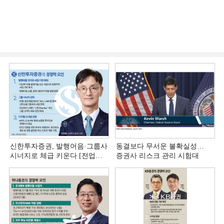
신한투자증권, 발행어음·그룹사
동결보다 무서운 불확실성…
시너지로 체급 키운다 [전업계
증권사 리스크 관리 시험대
추격하는 은행계 증권사 (4)]