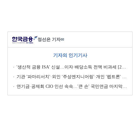
정선은 기자
✉
기자의 인기기사
'생산적 금융 ISA' 신설…이자·배당소득 전액 비과세 [2026 세제개편안]
기관 '파마리서치'·외인 '주성엔지니어링'·개인 '펩트론' 1위 [주간 코스닥 순매수- 2026년 7월27일~7월31일]
연기금·공제회 CIO 인선 속속…'큰 손' 국민연금 마지막 타자