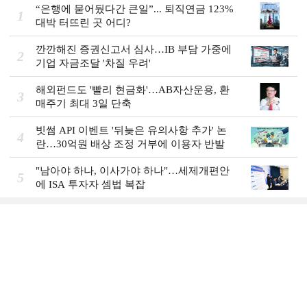
“은행에 묻어뒀다간 큰일”... 퇴직연금 123%
1
대박 터뜨린 곳 어디?
깐깐해진 증권신고서 심사…IB 부담 가중에
2
기업 자금조달 '차질 우려'
해외펀드도 '빨리 현금화'…AB자산운용, 환
3
매주기 최대 3일 단축
빗썸 API 이벤트 '뒤늦은 유의사항 추가' 논
4
란…30억원 배상 조정 거부에 이용자 반발
"남아야 하나, 이사가야 하나"…세제개편안
5
에 ISA 투자자 셈법 복잡