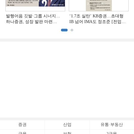
발행어음 깃발·그룹 시너지…
‘1.7조 실탄’ KB증권…초대형
하나증권, 성장 발판 마련
IB 넘어 IMA도 정조준 [전업계
[전업계 추격하는 은행계
추격하는 은행계 증권사 (2)]
증권사 (3)]
증권
산업
유통·부동산
금융
보험
2금융