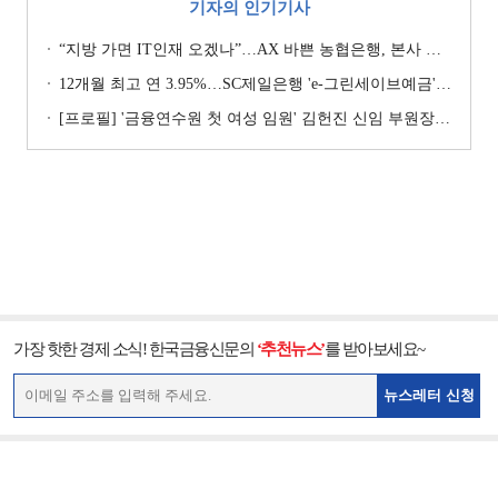
기자의 인기기사
“지방 가면 IT인재 오겠나”…AX 바쁜 농협은행, 본사 이전설에 ‘긴장’ [막 오른 금융권 하투(夏鬪)]
12개월 최고 연 3.95%…SC제일은행 'e-그린세이브예금' [이주의 은행 예금금리-8월 1주]
[프로필] '금융연수원 첫 여성 임원' 김헌진 신임 부원장···교육·디지털·기획 '올라운더'
가장 핫한 경제 소식! 한국금융신문의
‘추천뉴스’
를 받아보세요~
뉴스레터 신청