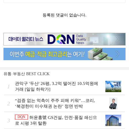
유통·부동산 BEST CLICK
관악구 '두산' 26평, 3.2억 떨어진 10.5억원에
1
거래 [일일 하락가]
“검증 없는 억측이 주주 피해 키워”…코리,
2
‘북경한미 미수채권 논란’ 정면 반박
DQN
허윤홍號 GS건설, 안전·품질 쇄신으
3
로 시평 3위 탈환