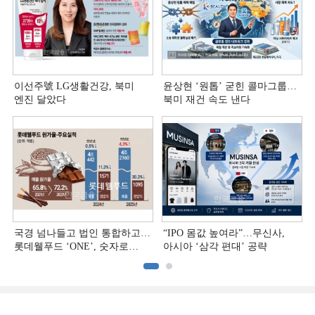
이선주號 LG생활건강, 북미
윤상현 ‘원톱ʼ 굳힌 콜마그룹…
엔진 달았다
북미 재건 속도 낸다
국경 넘나들고 법인 통합하고…
“IPO 몸값 높여라”…무신사,
롯데웰푸드 ‘ONE’, 숫자로
아시아 ‘삼각 편대’ 공략
증명하다