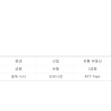
증권
산업
유통·부동산
금융
보험
2금융
경제·시사
오피니언
KFT Topic
전체서비스
Copyrightⓒ
한국금융신문 All Rights Reserved.