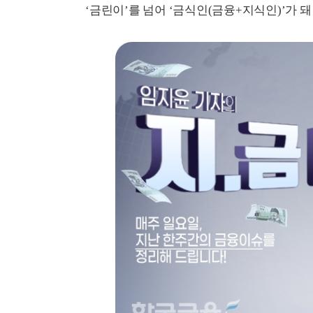
‘금린이’를 넘어 ‘금식인(금융+지식인)’가 돼 