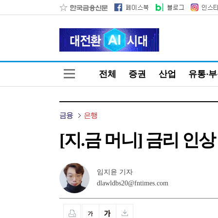
전체
증권
산업
유통·
금융
은행
[지.금 머니] 금리 인
임지윤 기자
dlawldbs20@fntimes.com