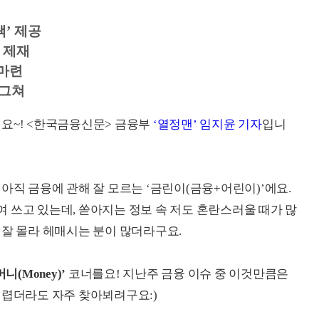
’ 제공
 제재
 마련
 그쳐
요~! <한국금융신문> 금융부
‘열정맨’
임지윤 기자
입니
아직 금융에 관해 잘 모르는 ‘금린이(금융+어린이)’에요.
 쓰고 있는데, 쏟아지는 정보 속 저도 혼란스러울 때가 많
 잘 몰라 헤매시는 분이 많더라구요.
니(Money)’
코너를요! 지난주 금융 이슈 중 이것만큼은
어렵더라도 자주 찾아뵈려구요:)