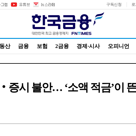
구독신청
로
부동산
금융
보험
2금융
경제·시사
오피니언
상‧증시 불안… ‘소액 적금’이 