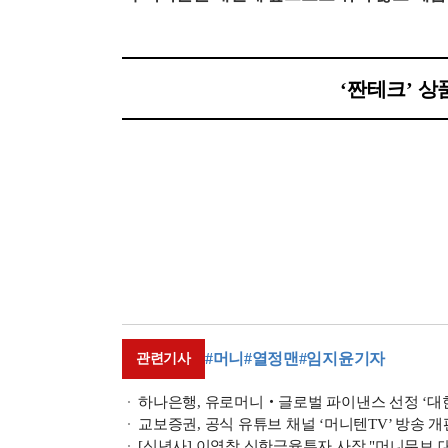
‘짠테크’ 
#머니
#열정맨
#임지윤기자
관련기사
하나은행, 유로머니‧글로벌 파이낸스 선정 ‘대한
교보증권, 공식 유튜브 채널 ‘머니텐TV’ 방송 개
[신년사] 이영창 신한금융투자 사장 "머니무브 