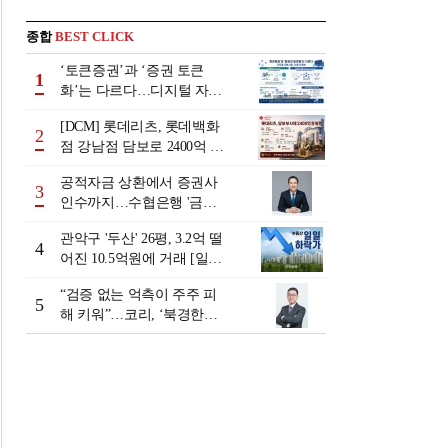
종합
BEST CLICK
‘토큰증권’과 ‘증권 토큰
1
화’는 다르다…디지털 자본
시장 다음 단계는
[DCM] 롯데리츠, 롯데백화
2
점 강남점 담보로 2400억 조
달…단기채 차환
공적자금 상환에서 증권사
3
인수까지…수협은행 '금융
그룹화' 25년 여정 [수협은
관악구 '두산' 26평, 3.2억 떨
행 금융그룹의 꿈①]
4
어진 10.5억원에 거래 [일일
하락가]
“검증 없는 억측이 주주 피
5
해 키워”…코리, ‘북경한미
미수채권 논란’ 정면 반박