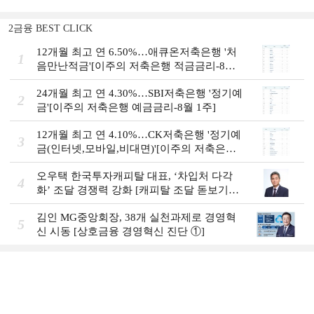
2금융 BEST CLICK
12개월 최고 연 6.50%…애큐온저축은행 '처
1
음만난적금'[이주의 저축은행 적금금리-8월
1주]
24개월 최고 연 4.30%…SBI저축은행 '정기예
2
금'[이주의 저축은행 예금금리-8월 1주]
12개월 최고 연 4.10%…CK저축은행 '정기예
3
금(인터넷,모바일,비대면)'[이주의 저축은행
예금금리-8월 1주]
오우택 한국투자캐피탈 대표, ‘차입처 다각
4
화ʼ 조달 경쟁력 강화 [캐피탈 조달 돋보기
(12)]
김인 MG중앙회장, 38개 실천과제로 경영혁
5
신 시동 [상호금융 경영혁신 진단 ①]