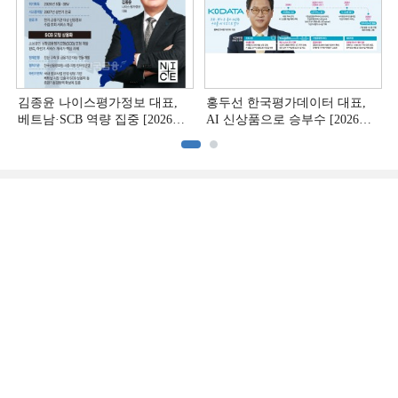
김종윤 나이스평가정보 대표,
홍두선 한국평가데이터 대표,
베트남·SCB 역량 집중 [2026
AI 신상품으로 승부수 [2026
CB사 하반기 전략 ②]
CB사 하반기 전략 ①]