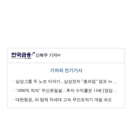
신혜주 기자
✉
기자의 인기기사
삼성그룹 두 노조 이야기...삼성전자 "총파업" 엄포 vs 삼성重 '노사 원팀' 자처
‘1000억 적자’ 두산퓨얼셀…투자 수익률은 11배 [정답은 TSR]
대한항공, AI 탑재 차세대 고속 무인표적기 개발 속도