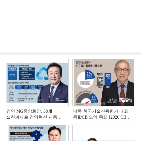
김인 MG중앙회장, 38개
남욱 한국기술신용평가 대표,
실천과제로 경영혁신 시동
종합CB 도약 목표 [2026 CB사
[상호금융 경영혁신 진단 ①]
하반기 전략 ③]