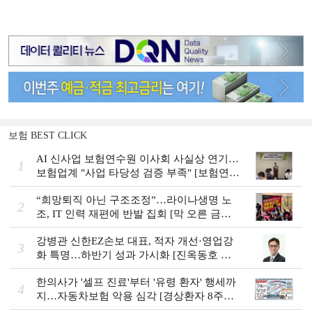
보험 BEST CLICK
AI 신사업 보험연수원 이사회 사실상 연기…
1
보험업계 "사업 타당성 검증 부족" [보험연수
원 AI사업 논란]
“희망퇴직 아닌 구조조정”…라이나생명 노
2
조, IT 인력 재편에 반발 집회 [막 오른 금융
권 하투(夏鬪)]
강병관 신한EZ손보 대표, 적자 개선·영업강
3
화 특명…하반기 성과 가시화 [진옥동호 신
한금융, 부스트업 점검]
한의사가 '셀프 진료'부터 '유령 환자' 행세까
4
지…자동차보험 악용 심각 [경상환자 8주룰
도입 초읽기]