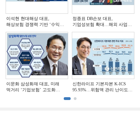
이석현 현대해상 대표,
정종표 DB손보 대표,
해상보험 경쟁력 기반 ‘수익
기업성보험 확대…해외 사업
다변화ʼ [손보사 일반보험 전략
다변화 [손보사 일반보험 전략
(3)]
(2)]
이문화 삼성화재 대표, 미래
신한라이프 기본자본 K-ICS
먹거리 ‘기업보험’ 고도화
95.93%…위험액 관리 난이도
[손보사 일반보험 전략 (1)]
상승 [보험사 기본자본 점검]