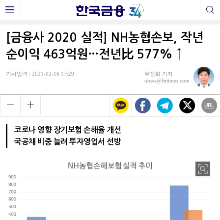
[금융사 2020 실적] NH농협손보, 작년
순이익 463억원…전년比 577% ↑
기사입력 : 2021-02-16 17:29
유정화 기자
uhwa@fntimes.com
코로나 영향 장기보험 손해율 개선
국공채 비중 늘려 투자영업서 선방