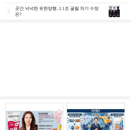
곳간 넉넉한 유한양행, 2.1조 굴릴 차기 수장
5
은?