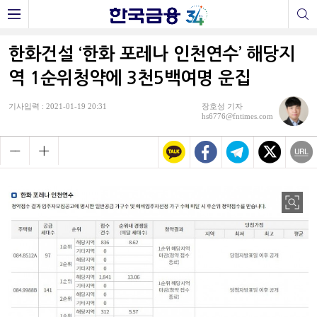
한화건설 ‘한화 포레나 인천연수’ 해당지
역 1순위청약에 3천5백여명 운집
기사입력 : 2021-01-19 20:31
장호성 기자
hs6776@fntimes.com