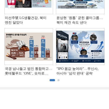
이선주號 LG생활건강, 북미
윤상현 ‘원톱ʼ 굳힌 콜마그룹…
엔진 달았다
북미 재건 속도 낸다
국경 넘나들고 법인 통합하고…
“IPO 몸값 높여라”…무신사,
롯데웰푸드 ‘ONE’, 숫자로
아시아 ‘삼각 편대’ 공략
증명하다