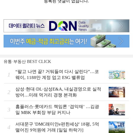
유통·부동산 BEST CLICK
“팔고 나면 끝? 거둬들여 다시 살린다”…코
1
웨이, 1188만 계정 업고 ESG 밸류업
삼성·현대·DL·삼성E&A, 내실경영으로 실적
2
방어…미래 먹거리 경쟁 본격화
홈플러스·롯데카드 책임론 ‘겹악재’ …김광
3
일 MBK 부회장 부담 커지나
서대문구 'DMC래미안e편한세상' 18평, 5억
4
떨어진 9억원에 거래 [일일 하락가]