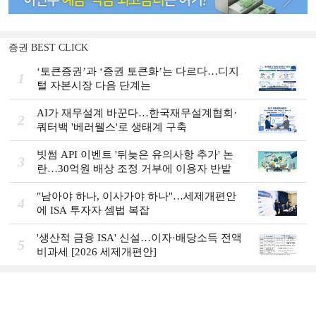
증권 BEST CLICK
‘토큰증권’과 ‘증권 토큰화’는 다르다…디지
1
털 자본시장 다음 단계는
AI가 재무설계 바꾼다…한국재무설계협회·
2
쿼터백 '베러웰스'로 생태계 구축
빗썸 API 이벤트 '뒤늦은 유의사항 추가' 논
3
란…30억원 배상 조정 거부에 이용자 반발
"남아야 하나, 이사가야 하나"…세제개편안
4
에 ISA 투자자 셈법 복잡
'생산적 금융 ISA' 신설…이자·배당소득 전액
5
비과세 [2026 세제개편안]