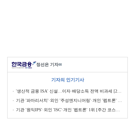
정선은 기자
✉
기자의 인기기사
'생산적 금융 ISA' 신설…이자·배당소득 전액 비과세 [2026 세제개편안]
기관 '파마리서치'·외인 '주성엔지니어링'·개인 '펩트론' 1위 [주간 코스닥 순매수- 2026년 7월27일~7월31일]
기관 '원익IPS'·외인 'ISC'·개인 '펩트론' 1위 [주간 코스닥 순매수- 2026년 7월6일~7월10일]