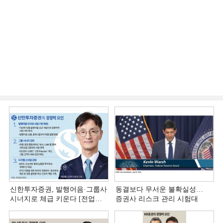
신한투자증권, 발행어음·그룹사
동결보다 무서운 불확실성…
시너지로 체급 키운다 [전업계
증권사 리스크 관리 시험대
추격하는 은행계 증권사 (4)]