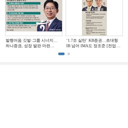
발행어음 깃발·그룹 시너지…
‘1.7조 실탄’ KB증권…초대형
하나증권, 성장 발판 마련
IB 넘어 IMA도 정조준 [전업계
[전업계 추격하는 은행계
추격하는 은행계 증권사 (2)]
증권사 (3)]