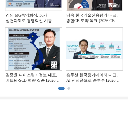
김인 MG중앙회장, 38개
남욱 한국기술신용평가 대표,
실천과제로 경영혁신 시동
종합CB 도약 목표 [2026 CB사
[상호금융 경영혁신 진단 ①]
하반기 전략 ③]
김종윤 나이스평가정보 대표,
홍두선 한국평가데이터 대표,
베트남·SCB 역량 집중 [2026
AI 신상품으로 승부수 [2026
CB사 하반기 전략 ②]
CB사 하반기 전략 ①]