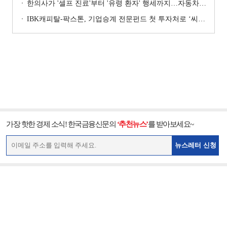
한의사가 '셀프 진료'부터 '유령 환자' 행세까지…자동차보험 악용 심각 [경상환자 8주룰 도입 초읽기]
IBK캐피탈-팍스톤, 기업승계 전문펀드 첫 투자처로 ‘씨엠디기술단’ 낙점 [캐피탈사 돋보기]
가장 핫한 경제 소식! 한국금융신문의
‘추천뉴스’
를 받아보세요~
뉴스레터 신청