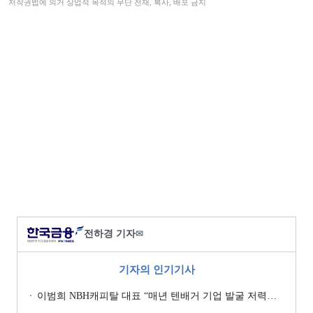
저작권법에 의거 상업적 목적의 무단 전재, 복사, 배포 금지
전하경 기자
✉
기자의 인기기사
이범희 NBH캐피탈 대표 “매년 텐배거 기업 발굴 저력…올해 ROE 20% 목표”