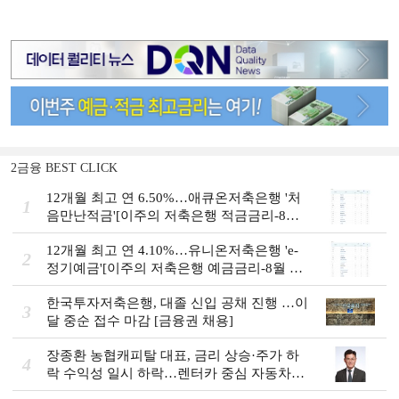
2금융 BEST CLICK
12개월 최고 연 6.50%…애큐온저축은행 '처
1
음만난적금'[이주의 저축은행 적금금리-8월
2주]
12개월 최고 연 4.10%…유니온저축은행 'e-
2
정기예금'[이주의 저축은행 예금금리-8월 2
주]
한국투자저축은행, 대졸 신입 공채 진행 …이
3
달 중순 접수 마감 [금융권 채용]
장종환 농협캐피탈 대표, 금리 상승·주가 하
4
락 수익성 일시 하락…렌터카 중심 자동차금
융 성장세 [2026 금융사 상반기 실적]