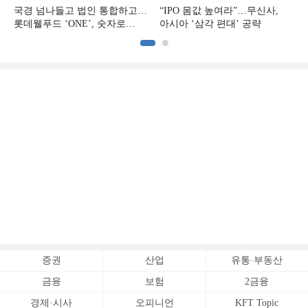
국경 넘나들고 법인 통합하고…
“IPO 몸값 높여라”…무신사,
롯데웰푸드 ‘ONE’, 숫자로
아시아 ‘삼각 편대’ 공략
증명하다
증권
산업
유통·부동산
금융
보험
2금융
경제·시사
오피니언
KFT Topic