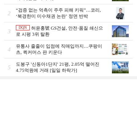
“검증 없는 억측이 주주 피해 키워”…코리,
2
‘북경한미 미수채권 논란’ 정면 반박
DQN
허윤홍號 GS건설, 안전·품질 쇄신으
3
로 시평 3위 탈환
유통사 줄줄이 입점에 직매입까지…쿠팡이
4
츠, 퀵커머스 판 키운다
도봉구 '신동아1단지' 21평, 2.05억 떨어진
5
4.75억원에 거래 [일일 하락가]