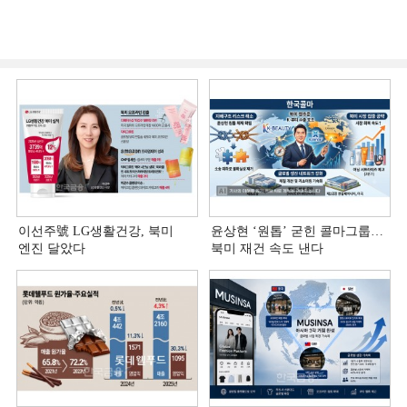
이선주號 LG생활건강, 북미
윤상현 ‘원톱ʼ 굳힌 콜마그룹…
엔진 달았다
북미 재건 속도 낸다