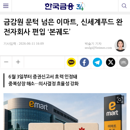
금감원 문턱 넘은 이마트, 신세계푸드 완
전자회사 편입 ‘본궤도’
기사입력 : 2026-06-11 16:09
박슬기 기자
seulgi@fntimes.com
6월 3일부터 증권신고서 효력 인정돼
중복상장 해소…의사결정 효율성 강화