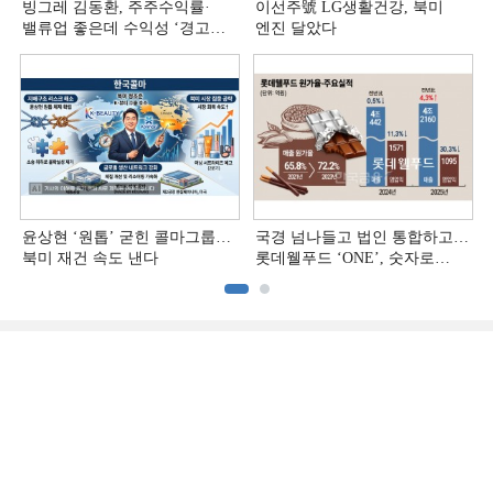
빙그레 김동환, 주주수익률·
이선주號 LG생활건강, 북미
밸류업 좋은데 수익성 ‘경고등ʼ
엔진 달았다
[정답은 TSR]
윤상현 ‘원톱ʼ 굳힌 콜마그룹…
국경 넘나들고 법인 통합하고…
북미 재건 속도 낸다
롯데웰푸드 ‘ONE’, 숫자로
증명하다