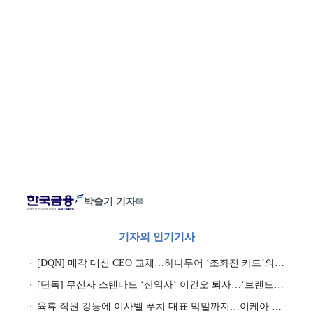
박슬기 기자
✉
기자의 인기기사
[DQN] 매각 대신 CEO 교체…하나투어 ‘조좌진 카드’의 속내 [Z-스코어 기업가치 바로보기]
[단독] 무신사 스탠다드 ‘산역사’ 이건오 퇴사…‘브랜드 정체성’ 전환점 맞나
육휴 직원 강등에 이사벨 푸치 대표 막말까지…이케아 코리아“사실과 달라”