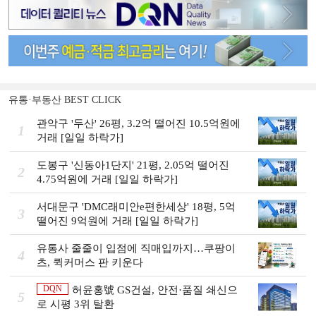
유통·부동산 BEST CLICK
관악구 '두산' 26평, 3.2억 떨어진 10.5억원에
1
거래 [일일 하락가]
도봉구 '신동아1단지' 21평, 2.05억 떨어진
2
4.75억원에 거래 [일일 하락가]
서대문구 'DMC래미안e편한세상' 18평, 5억
3
떨어진 9억원에 거래 [일일 하락가]
유통사 줄줄이 입점에 직매입까지…쿠팡이
4
츠, 퀵커머스 판 키운다
DQN
허윤홍號 GS건설, 안전·품질 쇄신으
5
로 시평 3위 탈환