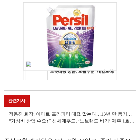
관련기사
정용진 회장, 이마트·프라퍼티 대표 맡는다…13년 만 등기이사 복귀
“가성비 창업 수요↑” 신세계푸드, ‘노브랜드 버거’ 제주 1호점 오픈