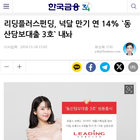
리딩플러스펀딩, 넉달 만기 연 14% `동
산담보대출 3호` 내놔
기사입력 : 2019-11-18 15:03
유선희 기자
ysh@fntimes.com