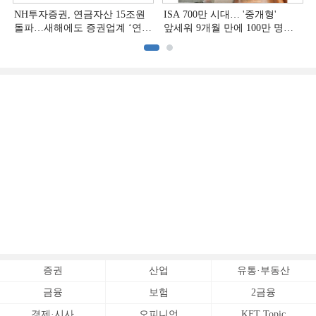
NH투자증권, 연금자산 15조원
ISA 700만 시대… '중개형'
돌파…새해에도 증권업계 ‘연금
앞세워 9개월 만에 100만 명
주도권’ 굳힌다
급증
증권
산업
유통·부동산
금융
보험
2금융
경제·시사
오피니언
KFT Topic