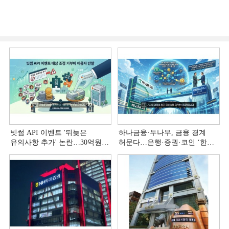
빗썸 API 이벤트 '뒤늦은
하나금융·두나무, 금융 경계
유의사항 추가' 논란…30억원
허문다…은행·증권·코인 ‘한
배상 조정 거부에 이용자 반발
플랫폼’ 시대