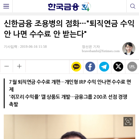
신한금융 조용병의 점화…"퇴직연금 수익
안 나면 수수료 안 받는다"
기사입력 : 2019-06-16 11:58
정선은 기자
bravebambi@fntimes.com
7월 퇴직연금 수수료 개편…개인형 IRP 수익 안나면 수수료 면
제
'쥐꼬리 수익률' 깰 상품도 개발…금융그룹 200조 선점 경쟁
촉발