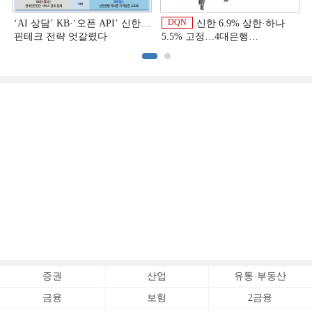
DQN
‘AI 상담’ KB·‘오픈 API’ 신한…
신한 6.9% 상한·하나
핀테크 전략 엇갈렸다
5.5% 고정…4대은행
중금리대출 승부수
이
증권
산업
유통·부동산
금융
보험
2금융