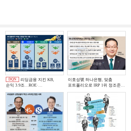
DQN
리딩금융 지킨 KB,
이호성號 하나은행, 맞춤
순익 3.9조…ROE·
포트폴리오로 IRP 1위 정조준
비용효율성까지 선두 [2026
[은행권 연금 방어전]
이
상반기 금융 리그테이블]