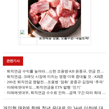
관련기사
퇴직연금 수익률 높여라…신한 조용병-KB 윤종규, 연금 컨트롤타워 신설
퇴직연금, 크레딧 시장에 미치는 영향 더욱 증대될 것 - KB證
200조 퇴직연금 쟁탈전…조용병 ‘점화’ 윤종규·김정태 ‘추격’
미래에셋대우도…퇴직연금용 ETN 발행 ‘인기’
미래에셋대우, 퇴직연금 수수료 인하…금액 구간 따라 최대 30%
개인형 IRP에 한해 청년 우대로 만 34세 이하에 대