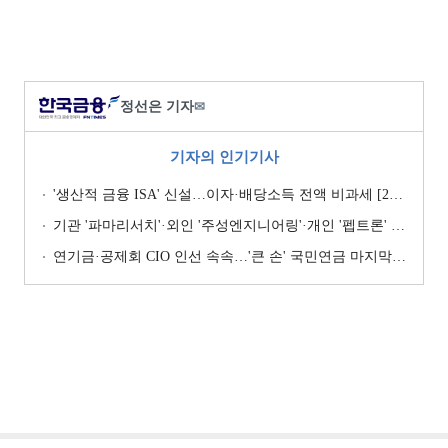
정선은 기자
✉
기자의 인기기사
'생산적 금융 ISA' 신설…이자·배당소득 전액 비과세 [2026 세제개편안]
기관 '파마리서치'·외인 '주성엔지니어링'·개인 '펩트론' 1위 [주간 코스닥 순매수- 2026년 7월27일~7월31일]
연기금·공제회 CIO 인선 속속…'큰 손' 국민연금 마지막 타자