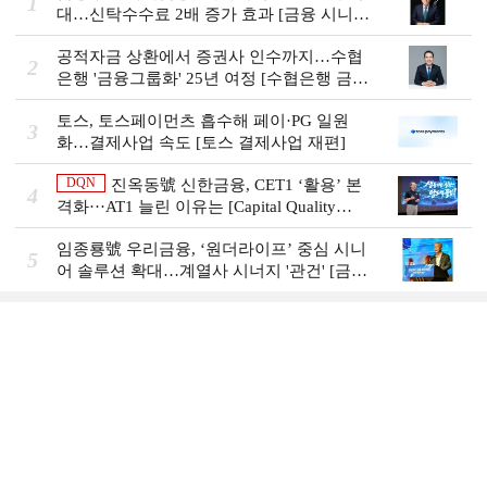
1
대…신탁수수료 2배 증가 효과 [금융 시니어
비즈니스 돋보기]
공적자금 상환에서 증권사 인수까지…수협
2
은행 '금융그룹화' 25년 여정 [수협은행 금융
그룹의 꿈①]
토스, 토스페이먼츠 흡수해 페이·PG 일원
3
화…결제사업 속도 [토스 결제사업 재편]
DQN
진옥동號 신한금융, CET1 ‘활용’ 본
4
격화···AT1 늘린 이유는 [Capital Quality
Review]
임종룡號 우리금융, ‘원더라이프’ 중심 시니
5
어 솔루션 확대…계열사 시너지 '관건' [금융
시니어 비즈니스 돋보기]