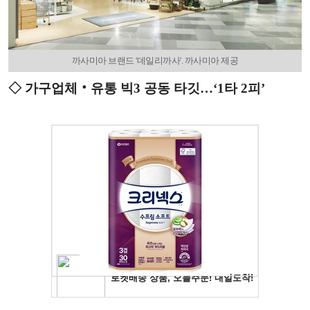
까사미아 브랜드 '데일리까사'. 까사미아 제공
◇ 가구업체‧유통 빅3 공동 타깃…‘1타 2피’