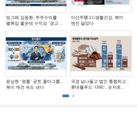
빙그레 김동환, 주주수익률·
이선주號 LG생활건강, 북미
밸류업 좋은데 수익성 ‘경고등ʼ
엔진 달았다
[정답은 TSR]
윤상현 ‘원톱ʼ 굳힌 콜마그룹…
국경 넘나들고 법인 통합하고…
북미 재건 속도 낸다
롯데웰푸드 ‘ONE’, 숫자로
증명하다