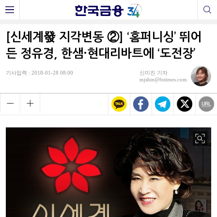
[신세계發 지각변동 ②] ‘홈퍼니싱’ 뛰어
든 정유경, 한샘·현대리바트에 ‘도전장’
기사입력 : 2018-01-28 08:00
신미진 기자
mjshin@fntimes.com