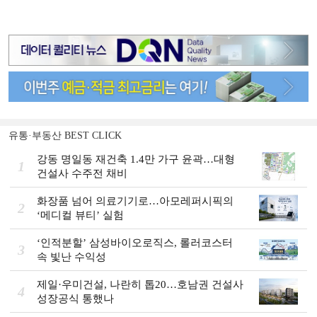
유통·부동산 BEST CLICK
강동 명일동 재건축 1.4만 가구 윤곽…대형
1
건설사 수주전 채비
화장품 넘어 의료기기로…아모레퍼시픽의
2
‘메디컬 뷰티’ 실험
‘인적분할’ 삼성바이오로직스, 롤러코스터
3
속 빛난 수익성
제일·우미건설, 나란히 톱20…호남권 건설사
4
성장공식 통했나