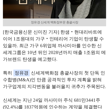
정유경 신세계 백화점부문 총괄사장
[한국금융신문 신미진 기자] 한샘‧현대리바트에
이어 1조원대의 가구‧인테리어 기업이 탄생할 수
있을까. 최근 가구 6위업체 까사미아를 인수한 신
세계그룹은 10년 뒤인 2028년까지 매출 1조원의 메
가브랜드 탄생을 예고했다.
특히
정유경
신세계백화점 총괄사장의 첫 단독 인
수합병(M&A)인 만큼 공격적인 투자 계획을 밝혀
가구업계의 지각변동을 불러올지 귀추가 주목된다.
신세계는 지난 24일 까사미아 주식 681만3441주
(92.4%)를 1837억원에 인수하는 계약을 체결했다