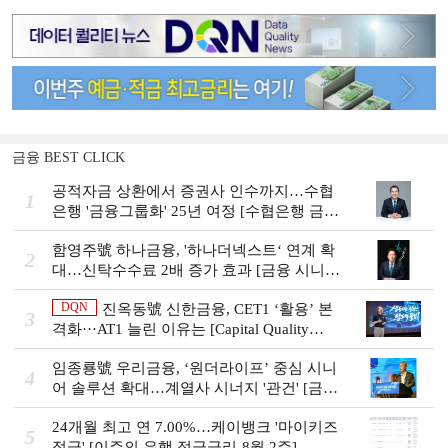
금융 BEST CLICK
공적자금 상환에서 증권사 인수까지…수협
1
은행 '금융그룹화' 25년 여정 [수협은행 금융
그룹의 꿈①]
함영주號 하나금융, '하나더넥스트‘ 연계 확
2
대…신탁수수료 2배 증가 효과 [금융 시니어
비즈니스 돋보기]
DQN
진옥동號 신한금융, CET1 ‘활용’ 본
3
격화···AT1 늘린 이유는 [Capital Quality
Review]
임종룡號 우리금융, ‘원더라이프’ 중심 시니
4
어 솔루션 확대…계열사 시너지 '관건' [금융
시니어 비즈니스 돋보기]
24개월 최고 연 7.00%…케이뱅크 '마이키즈
5
적금' [이주의 은행 적금금리-8월 2주]