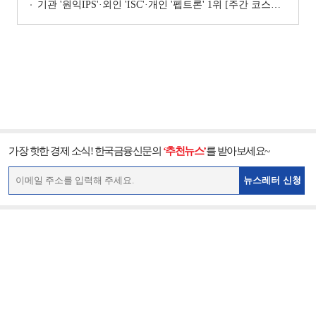
기관 '원익IPS'·외인 'ISC'·개인 '펩트론' 1위 [주간 코스닥 순매수- 2026년 7월6일~7월10일]
가장 핫한 경제 소식! 한국금융신문의
‘추천뉴스’
를 받아보세요~
뉴스레터 신청