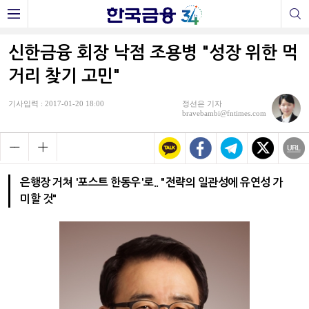
신한금융 회장 낙점 조용병 "성장 위한 먹
거리 찾기 고민"
기사입력 : 2017-01-20 18:00
정선은 기자
bravebambi@fntimes.com
은행장 거쳐 '포스트 한동우'로.. "전략의 일관성에 유연성 가
미할 것"