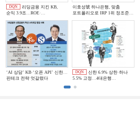
DQN
리딩금융 지킨 KB,
이호성號 하나은행, 맞춤
순익 3.9조…ROE·
포트폴리오로 IRP 1위 정조준
비용효율성까지 선두 [2026
[은행권 연금 방어전]
이
상반기 금융 리그테이블]
DQN
‘AI 상담’ KB·‘오픈 API’ 신한…
신한 6.9% 상한·하나
핀테크 전략 엇갈렸다
5.5% 고정…4대은행
중금리대출 승부수
이