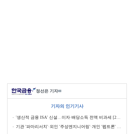
정선은 기자
✉
기자의 인기기사
'생산적 금융 ISA' 신설…이자·배당소득 전액 비과세 [2026 세제개편안]
기관 '파마리서치'·외인 '주성엔지니어링'·개인 '펩트론' 1위 [주간 코스닥 순매수- 2026년 7월27일~7월31일]