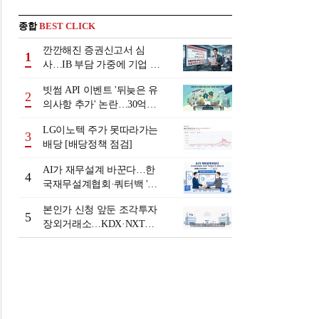
종합
BEST CLICK
깐깐해진 증권신고서 심
1
사…IB 부담 가중에 기업 자
금조달 '차질 우려'
빗썸 API 이벤트 '뒤늦은 유
2
의사항 추가' 논란…30억원
배상 조정 거부에 이용자 반
LG이노텍 주가 못따라가는
발
3
배당 [배당정책 점검]
AI가 재무설계 바꾼다…한
4
국재무설계협회·쿼터백 '베
러웰스'로 생태계 구축
본인가 신청 앞둔 조각투자
5
장외거래소…KDX·NXT컨
소 막판 점검 ‘분주’