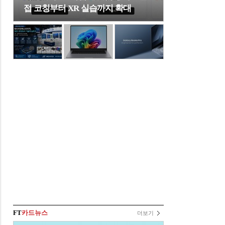
접 코칭부터 XR 실습까지 확대
FT
카드뉴스
더보기