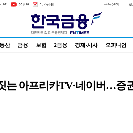
구독신청
로
부동산
금융
보험
2금융
경제·시사
오피니언
 짓는 아프리카TV·네이버…증권