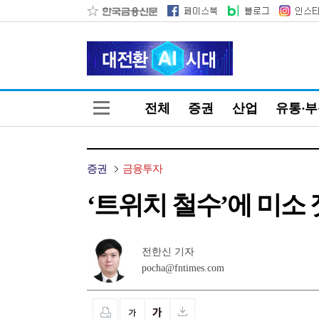
전체
증권
산업
유통·
증권
금융투자
‘트위치 철수’에 미소
전한신 기자
pocha@fntimes.com