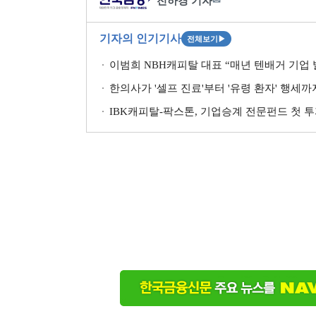
전하경 기자
✉
기자의 인기기사
전체보기
▶
이범희 NBH캐피탈 대표 “매년 텐배거 기업 발
한의사가 '셀프 진료'부터 '유령 환자' 행세
IBK캐피탈-팍스톤, 기업승계 전문펀드 첫 투