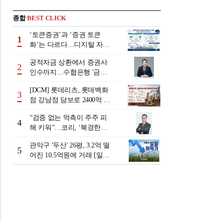
종합
BEST CLICK
‘토큰증권’과 ‘증권 토큰
1
화’는 다르다…디지털 자본
시장 다음 단계는
공적자금 상환에서 증권사
2
인수까지…수협은행 '금융
그룹화' 25년 여정 [수협은
[DCM] 롯데리츠, 롯데백화
행 금융그룹의 꿈①]
3
점 강남점 담보로 2400억 조
달…단기채 차환
“검증 없는 억측이 주주 피
4
해 키워”…코리, ‘북경한미
미수채권 논란’ 정면 반박
관악구 '두산' 26평, 3.2억 떨
5
어진 10.5억원에 거래 [일일
하락가]