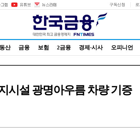
구독신청
로
부동산
금융
보험
2금융
경제·시사
오피니언
복지시설 광명아우름 차량 기증