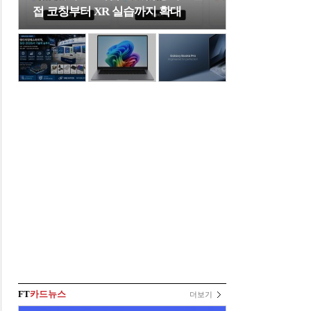
접 코칭부터 XR 실습까지 확대
FT
카드뉴스
더보기