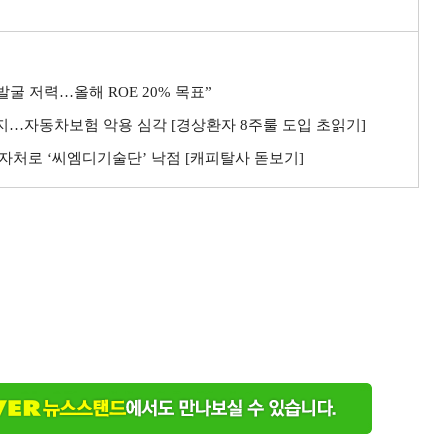
굴 저력…올해 ROE 20% 목표”
까지…자동차보험 악용 심각 [경상환자 8주룰 도입 초읽기]
자처로 ‘씨엠디기술단’ 낙점 [캐피탈사 돋보기]