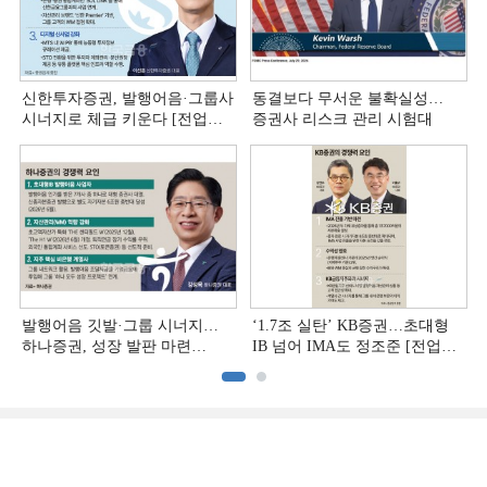
신한투자증권, 발행어음·그룹사
동결보다 무서운 불확실성…
시너지로 체급 키운다 [전업계
증권사 리스크 관리 시험대
추격하는 은행계 증권사 (4)]
발행어음 깃발·그룹 시너지…
‘1.7조 실탄’ KB증권…초대형
하나증권, 성장 발판 마련
IB 넘어 IMA도 정조준 [전업계
[전업계 추격하는 은행계
추격하는 은행계 증권사 (2)]
증권사 (3)]