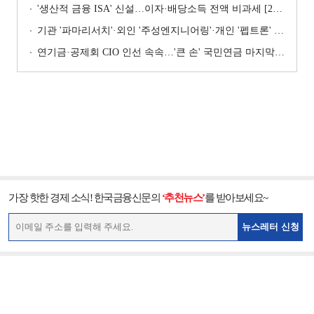
'생산적 금융 ISA' 신설…이자·배당소득 전액 비과세 [2026 세제개편안]
기관 '파마리서치'·외인 '주성엔지니어링'·개인 '펩트론' 1위 [주간 코스닥 순매수- 2026년 7월27일~7월31일]
연기금·공제회 CIO 인선 속속…'큰 손' 국민연금 마지막 타자
가장 핫한 경제 소식! 한국금융신문의
‘추천뉴스’
를 받아보세요~
뉴스레터 신청