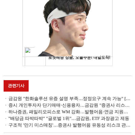
관련기사
금감원 "한화솔루션 유증 설명 부족…정정요구 계속 가능" [월례 브리핑]
증시 개인투자자 단기매매·신용융자…금감원 "증권사 리스크 관리 현황 점검" [월례 브리핑]
하나증권, 패밀리오피스로 WM 강화…발행어음·연금 지원군 [증권사, 새 금맥 리테일 캔다 (7)]
"배당금 따박따박" "글로벌 1위"…금감원, ETF 과장광고 제동
구조적 '만기 미스매칭'…증권사 발행어음 유동성 리스크 관리 핵심 [발행어음 2.0 비교 분석 (3)]