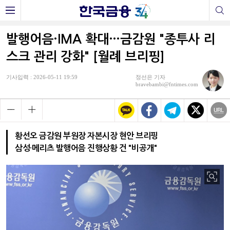
발행어음·IMA 확대…금감원 "종투사 리
스크 관리 강화" [월례 브리핑]
기사입력 : 2026-05-11 19:59
정선은 기자
bravebambi@fntimes.com
황선오 금감원 부원장 자본시장 현안 브리핑
삼성·메리츠 발행어음 진행상황 건 "비공개"