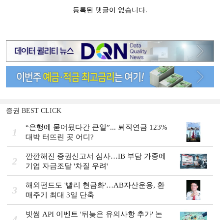
증권 BEST CLICK
“은행에 묻어뒀다간 큰일”... 퇴직연금 123%
1
대박 터뜨린 곳 어디?
깐깐해진 증권신고서 심사…IB 부담 가중에
2
기업 자금조달 '차질 우려'
해외펀드도 '빨리 현금화'…AB자산운용, 환
3
매주기 최대 3일 단축
빗썸 API 이벤트 '뒤늦은 유의사항 추가' 논
4