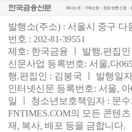
회사소개
구독신청
정정·반론 신청
발행소(주소) : 서울시 중구 
번호 : 202-81-39551
제호: 한국금융 ㅣ 발행.편집인 : 
신문사업 등록번호: 서울,다0655
행.편집인 : 김봉국 ㅣ 발행일자:
인터넷신문 등록번호: 서울, 아03
일 ㅣ 청소년보호책임자 : 문수
FNTIMES.COM의 모든 콘텐
재, 복사, 배포 등을 금합니다.