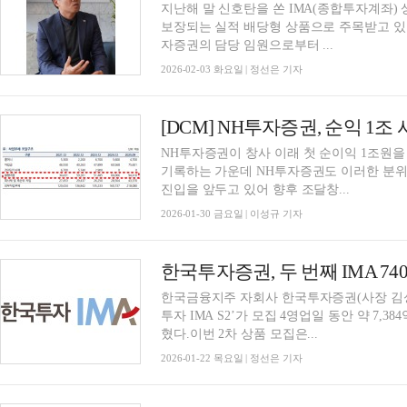
지난해 말 신호탄을 쏜 IMA(종합투자계좌)
보장되는 실적 배당형 상품으로 주목받고 있다
자증권의 담당 임원으로부터 ...
2026-02-03 화요일 | 정선은 기자
[DCM] NH투자증권, 순익 1
NH투자증권이 창사 이래 첫 순이익 1조원을
기록하는 가운데 NH투자증권도 이러한 분위기
진입을 앞두고 있어 향후 조달창...
2026-01-30 금요일 | 이성규 기자
한국투자증권, 두 번째 IMA 74
한국금융지주 자회사 한국투자증권(사장 김성환
투자 IMA S2’가 모집 4영업일 동안 약 7,
혔다.이번 2차 상품 모집은...
2026-01-22 목요일 | 정선은 기자