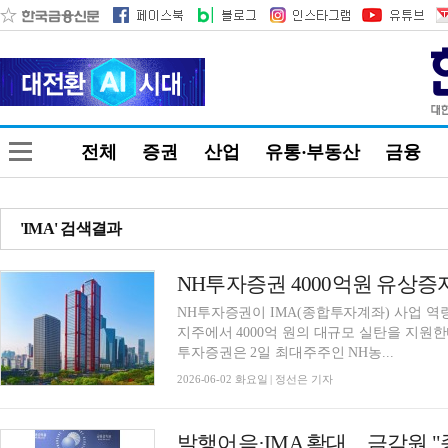
전체
증권
산업
유통·부동산
금융
'IMA' 검색결과
NH투자증권 4000억원 유상증자
NH투자증권이 IMA(종합투자계좌) 사업 역
지주에서 4000억 원의 대규모 실탄을 지원
투자증권은 2일 최대주주인 NH농...
2026-06-02 화요일 | 정선은 기자