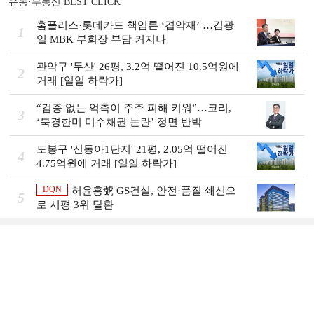
유통·부동산 BEST CLICK
홈플러스·롯데카드 책임론 ‘겹악재’ …김광
1
일 MBK 부회장 부담 커지나
관악구 '두산' 26평, 3.2억 떨어진 10.5억원에
2
거래 [일일 하락가]
“검증 없는 억측이 주주 피해 키워”…코리,
3
‘북경한미 미수채권 논란’ 정면 반박
도봉구 '신동아1단지' 21평, 2.05억 떨어진
4
4.75억원에 거래 [일일 하락가]
DQN
허윤홍號 GS건설, 안전·품질 쇄신으
5
로 시평 3위 탈환