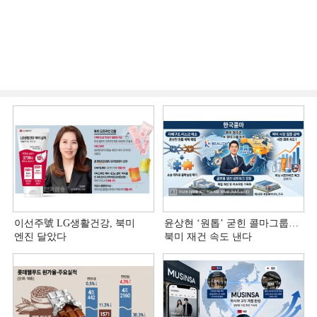
이선주號 LG생활건강, 북미
윤상현 ‘원톱ʼ 굳힌 콜마그룹…
엔진 달았다
북미 재건 속도 낸다