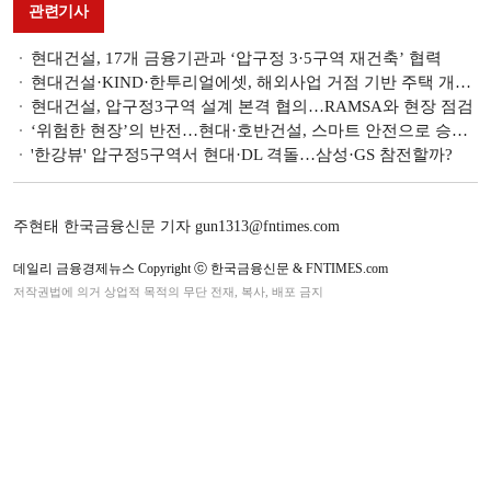
관련기사
현대건설, 17개 금융기관과 ‘압구정 3·5구역 재건축’ 협력
현대건설·KIND·한투리얼에셋, 해외사업 거점 기반 주택 개발에 맞손
현대건설, 압구정3구역 설계 본격 협의…RAMSA와 현장 점검
‘위험한 현장’의 반전…현대·호반건설, 스마트 안전으로 승부수
'한강뷰' 압구정5구역서 현대·DL 격돌…삼성·GS 참전할까?
주현태 한국금융신문 기자 gun1313@fntimes.com
데일리 금융경제뉴스 Copyright ⓒ 한국금융신문 & FNTIMES.com
저작권법에 의거 상업적 목적의 무단 전재, 복사, 배포 금지