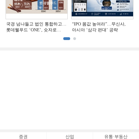
국경 넘나들고 법인 통합하고…
“IPO 몸값 높여라”…무신사,
롯데웰푸드 ‘ONE’, 숫자로
아시아 ‘삼각 편대’ 공략
증명하다
증권
산업
유통·부동산