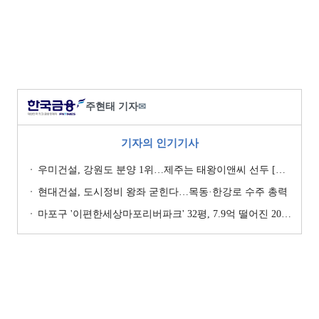
주현태 기자
✉
기자의 인기기사
우미건설, 강원도 분양 1위…제주는 태왕이앤씨 선두 [이 지역 분양왕-강원·제주]
현대건설, 도시정비 왕좌 굳힌다…목동·한강로 수주 총력
마포구 '이편한세상마포리버파크' 32평, 7.9억 떨어진 20.4억원에 거래 [일일 하락가]