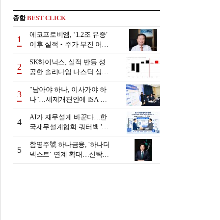
종합
BEST CLICK
에코프로비엠, ‘1.2조 유증’
1
이후 실적‧주가 부진 어쩌
나
SK하이닉스, 실적 반등 성
2
공한 솔리다임 나스닥 상장
검토
"남아야 하나, 이사가야 하
3
나"…세제개편안에 ISA 투
자자 셈법 복잡
AI가 재무설계 바꾼다…한
4
국재무설계협회·쿼터백 '베
러웰스'로 생태계 구축
함영주號 하나금융, '하나더
5
넥스트‘ 연계 확대…신탁수
수료 2배 증가 효과 [금융 시
니어 비즈니스 돋보기]