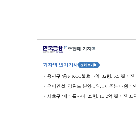
주현태 기자
✉
기자의 인기기사
전체보기
▶
용산구 '용산KCC웰츠타워' 32평, 5.5 떨어진
우미건설, 강원도 분양 1위…제주는 태왕이앤
서초구 '메이플자이' 25평, 13.2억 떨어진 3