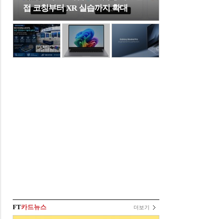
접 코칭부터 XR 실습까지 확대
FT
카드뉴스
더보기