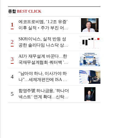
종합
BEST CLICK
에코프로비엠, ‘1.2조 유증’
1
이후 실적‧주가 부진 어쩌
나
SK하이닉스, 실적 반등 성
2
공한 솔리다임 나스닥 상장
검토
AI가 재무설계 바꾼다…한
3
국재무설계협회·쿼터백 '베
러웰스'로 생태계 구축
"남아야 하나, 이사가야 하
4
나"…세제개편안에 ISA 투
자자 셈법 복잡
함영주號 하나금융, '하나더
5
넥스트‘ 연계 확대…신탁수
수료 2배 증가 효과 [금융 시
니어 비즈니스 돋보기]