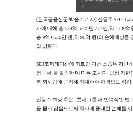
신동주 전 롯데홀딩스 부회장(
데
[한국금융신문 박슬기 기자] 신동주 SDJ코
사에 대해 총 134억 5325만 777엔(약 13
총 9억 6530만 엔(약 96억 원)의 손해
일 밝혔다.
SDJ코퍼레이션에 따르면 이번 소송은 지난 4
청구서’를 발송한 데 따른 조치다. 법정 기한
본 회사법에 근거해 최대주주 자격으로 직접 
신동주 회장 측은 “롯데그룹 내 반복적인 법
을 묻지 않음으로써 회사에 중대한 손해를 끼