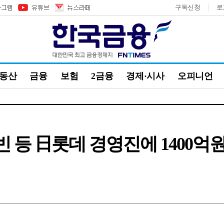
구독신청
로
부동산
금융
보험
2금융
경제·시사
오피니언
빈 등 日롯데 경영진에 1400억