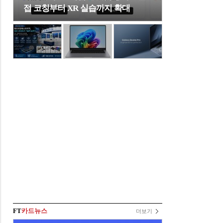
접 코칭부터 XR 실습까지 확대
FT
카드뉴스
더보기