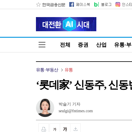
전체
증권
산업
유통·
유통·부동산
유통
‘롯데家’ 신동주, 신동
박슬기 기자
seulgi@fntimes.com