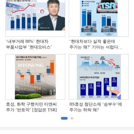
‘내부거래 88%ʼ 현대차
‘현대차보다 실적 좋은데
부품사업부 ‘현대모비스ʼ
주가는 왜?ʼ 기아는 서럽다
[정답은 TSR]
효성, 화학 구했지만 티엔씨
HS효성 첨단소재 ‘승부수’에
주가 ‘반토막’ [정답은 TSR]
주가는 하락 왜?