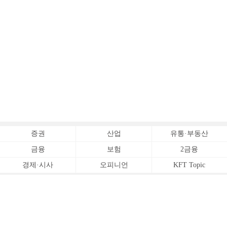
증권
산업
유통·부동산
금융
보험
2금융
경제·시사
오피니언
KFT Topic
전체서비스
Copyrightⓒ
한국금융신문 All Rights Reserved.