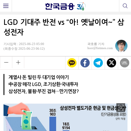
LGD 기대주 반전 vs “아! 옛날이여~” 삼
성전자
기사입력 : 2025-06-23 05:00
곽호룡 기자
horr@fntimes.com
(최종수정 2025-06-23 06:12)
계열사 돈 빌린 두 대기업 이야기
中공장 매각 LGD, 조기상환·국내투자
삼성전자, 불황·부진 겹쳐…만기연장?