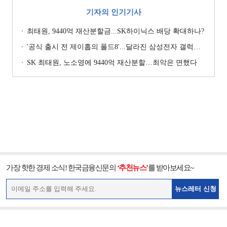
기자의 인기기사
최태원, 9440억 재산분할금...SK하이닉스 배당 확대하나?
'공식 출시 전 제이홉의 폴드8'...달라진 삼성전자 갤럭시 마케팅?
SK 최태원, 노소영에 9440억 재산분할…최악은 면했다
가장 핫한 경제 소식! 한국금융신문의
‘추천뉴스’
를 받아보세요~
뉴스레터 신청