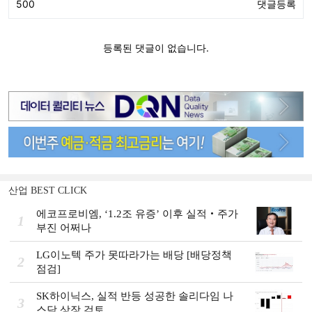
산업 BEST CLICK
에코프로비엠, ‘1.2조 유증’ 이후 실적‧주가
1
부진 어쩌나
LG이노텍 주가 못따라가는 배당 [배당정책
2
점검]
SK하이닉스, 실적 반등 성공한 솔리다임 나
3
스닥 상장 검토